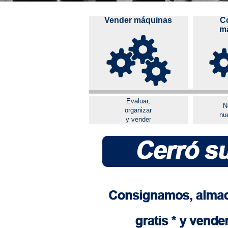
Vender máquinas
C
ma
Evaluar,
N
organizar
nu
y vender