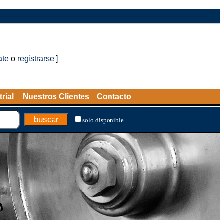
ate
o
registrarse
]
rial
Nuestros Clientes
Contacto
solo disponible