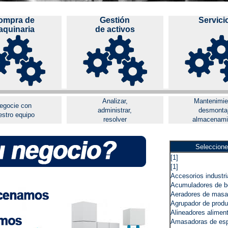
ompra de
Gestión
Servici
quinaria
de activos
Analizar,
Mantenimie
egocie con
administrar,
desmonta
estro equipo
resolver
almacenami
Seleccione
[1]
[1]
Accesorios industri
Acumuladores de bo
Aeradores de masa
Agrupador de produ
Alineadores aliment
Amasadoras de espi