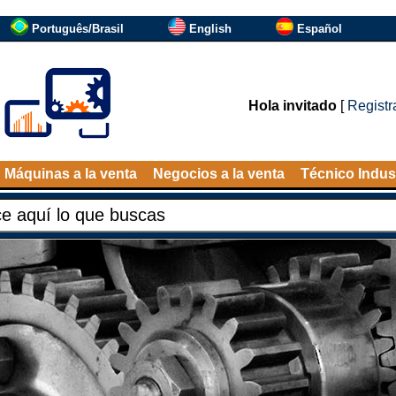
Português/Brasil
English
Español
Hola invitado
[
Registr
Máquinas a la venta
Negocios a la venta
Técnico Indust