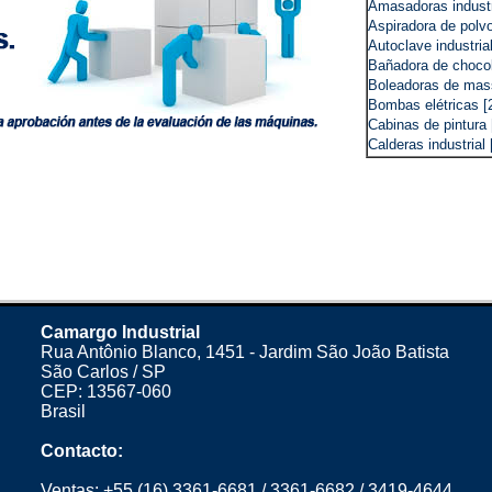
Amasadoras industr
Aspiradora de polvo 
Autoclave industrial
Bañadora de chocol
Boleadoras de mas
Bombas elétricas [
Cabinas de pintura 
Calderas industrial 
Calentadores indust
Canalones vibratori
Cauchos [2]
Centrífuga decantad
Centrifuga industria
Centros de mecani
Chocolates [114]
Cilindros industrial
Cilindros refinadore
Camargo Industrial
Cinta transportador
Rua Antônio Blanco, 1451 - Jardim São João Batista
Clasificador [1]
São Carlos / SP
Cocina industrial [9
CEP: 13567-060
Compresores de am
Brasil
Consultoría Industri
Contenedor para bat
Contacto:
Cortadorar automáti
Cremas cremadoras 
Ventas:
+55 (16) 3361-6681
/
3361-6682
/
3419-4644