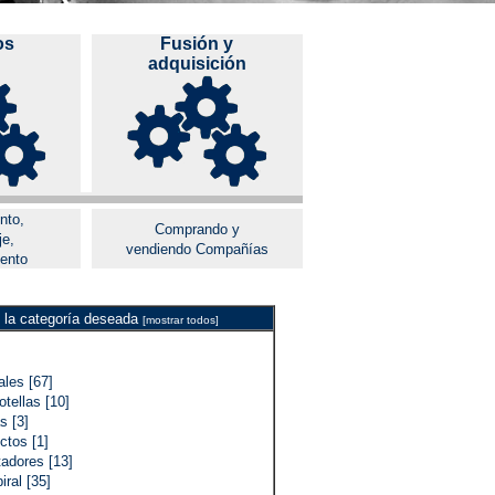
os
Fusión y
adquisición
nto,
Comprando y
je,
vendiendo Compañías
ento
 la categoría deseada
[mostrar todos]
ales [67]
tellas [10]
s [3]
ctos [1]
adores [13]
ral [35]