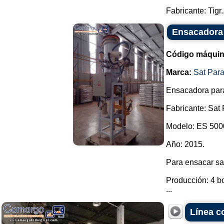
Fabricante: Tigr..
Ensacadora 
Código máquin
Marca:
Sat Par
Ensacadora para
Fabricante: Sat
Modelo: ES 500
Año: 2015.
Para ensacar sal
Producción: 4 bo
...
Línea c