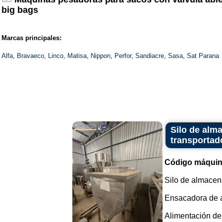
big bags
Marcas principales:
Alfa
,
Bravaeco
,
Linco
,
Matisa
,
Nippon
,
Perfor
,
Sandiacre
,
Sasa
,
Sat Parana
Silo de alm
transportado
Código máquin
Silo de almacena
Ensacadora de a
Alimentación del 