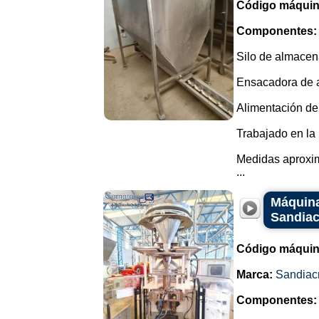
Código máquin
Componentes:
Silo de almacena
Ensacadora de a
Alimentación del 
Trabajado en la 
Medidas aproxim
...
Máquina
Sandiac
Código máquin
Marca:
Sandiac
Componentes: