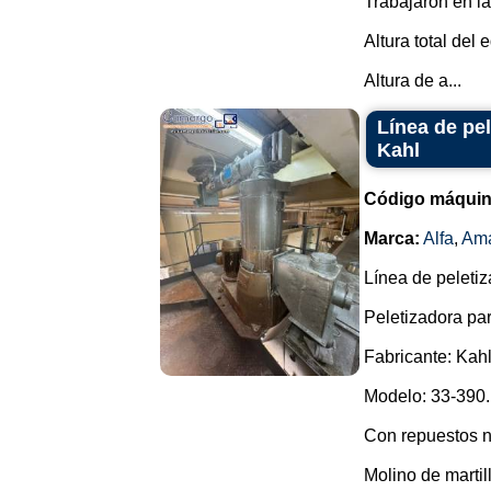
Trabajaron en la
Altura total del 
Altura de a...
Línea de pe
Kahl
Código máquin
Marca:
Alfa
,
Ama
Línea de peleti
Peletizadora par
Fabricante: Kah
Modelo: 33-390.
Con repuestos 
Molino de martil