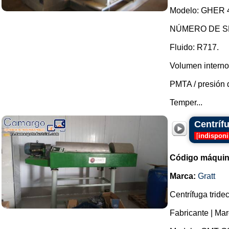
Modelo: GHER 40
NÚMERO DE SE
Fluido: R717.
Volumen interno
PMTA / presión d
Temper...
Centríf
[
indisponi
Código máquin
Marca:
Gratt
Centrífuga tride
Fabricante | Mar