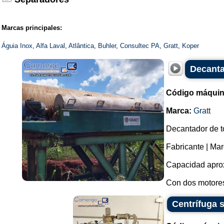
Marcas principales:
Águia Inox
,
Alfa Laval
,
Atlântica
,
Buhler
,
Consultec PA
,
Gratt
,
Koper
Decanta
Código máquin
Marca:
Gratt
Decantador de to
Fabricante | Mar
Capacidad aproxi
Con dos motores: 
Centrífuga 