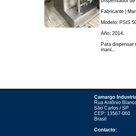
Dispensador de 
Fabricante | Ma
Modelo: PSIS 5
Año: 2014.
Para dispensar r
maní...
Camargo Industria
Rua Antônio Blanco
São Carlos / SP
CEP: 13567-060
Brasil
Contacto: