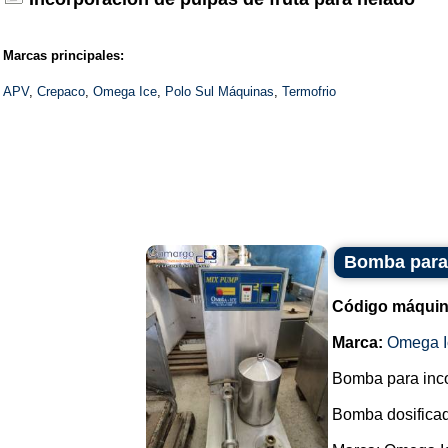
Marcas principales:
APV
,
Crepaco
,
Omega Ice
,
Polo Sul Máquinas
,
Termofrio
Bomba para 
Código máquin
Marca:
Omega I
Bomba para incor
Bomba dosificad