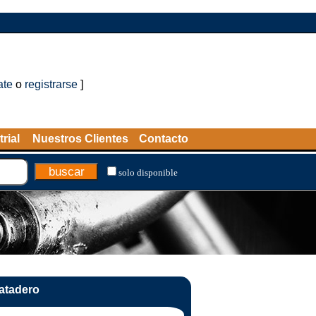
ate
o
registrarse
]
rial
Nuestros Clientes
Contacto
solo disponible
atadero