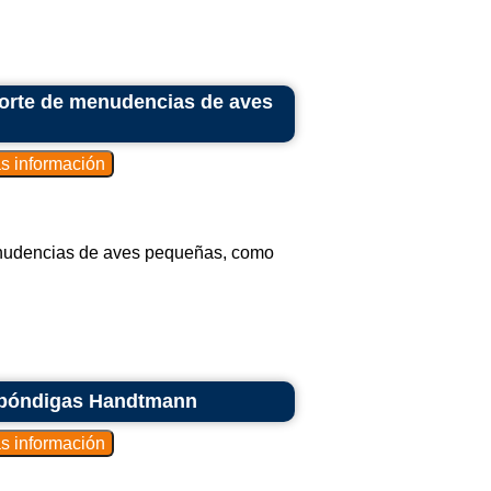
porte de menudencias de aves
enudencias de aves pequeñas, como
lbóndigas Handtmann