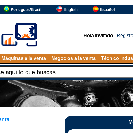
Português/Brasil
English
Español
Hola invitado
[
Registr
Máquinas a la venta
Negocios a la venta
Técnico Indust
enta
M