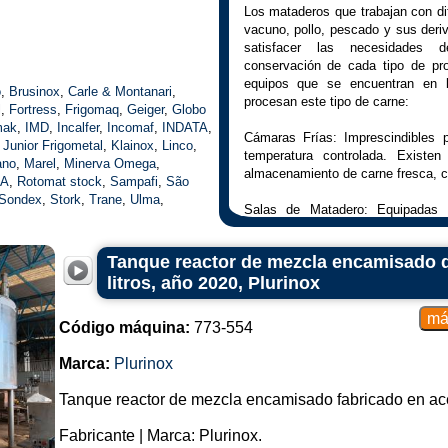
Los mataderos que trabajan con dif
vacuno, pollo, pescado y sus deri
satisfacer las necesidades 
conservación de cada tipo de pr
equipos que se encuentran en 
o
,
Brusinox
,
Carle & Montanari
,
procesan este tipo de carne:
l
,
Fortress
,
Frigomaq
,
Geiger
,
Globo
mak
,
IMD
,
Incalfer
,
Incomaf
,
INDATA
,
Cámaras Frías: Imprescindibles 
,
Junior Frigometal
,
Klainox
,
Linco
,
temperatura controlada. Existen 
ano
,
Marel
,
Minerva Omega
,
almacenamiento de carne fresca, c
pA
,
Rotomat stock
,
Sampafi
,
São
Sondex
,
Stork
,
Trane
,
Ulma
,
Salas de Matadero: Equipadas c
animales, tales como sistemas d
máquinas de evisceración.
Tanque reactor de mezcla encamisado d
litros, año 2020, Plurinox
Cortadoras y Deshuesadoras: Se uti
cortes específicos, dependiendo 
producto final.
Código máquina:
773-554
Máquinas trituradoras: Se utilizan
Marca:
Plurinox
como carne molida para hamburgue
Tanque reactor de mezcla encamisado fabricado en ac
Túneles de Congelación: Se utili
preservando su calidad y reduciendo
Fabricante | Marca: Plurinox.