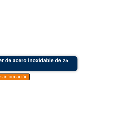
empaquete la carne en bolsas herméticas
ar su vida útil.
miten que la carne se enfríe o congele
 y segura para el consumo.
y Rayos X: Se utilizan para garantizar la
ctando objetos extraños que puedan estar
scado: Incluye máquinas para filetear,
r de acero inoxidable de 25
istemas de enfriamiento específicos para
: Se utilizan para cortar carne en trozos
s o bolsas para la venta al por menor.
quipos comunes que se encuentran en las
e manejan diferentes tipos de carne. La
puede variar dependiendo del tamaño y
sí como de los estándares de calidad y