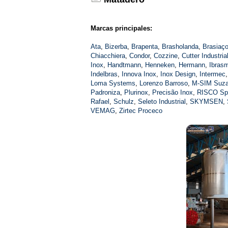
Marcas principales:
Ata
,
Bizerba
,
Brapenta
,
Brasholanda
,
Brasiaç
Chiacchiera
,
Condor
,
Cozzine
,
Cutter Industria
Inox
,
Handtmann
,
Henneken
,
Hermann
,
Ibras
Indelbras
,
Innova Inox
,
Inox Design
,
Intermec
Loma Systems
,
Lorenzo Barroso
,
M-SIM Suz
Padroniza
,
Plurinox
,
Precisão Inox
,
RISCO S
Rafael
,
Schulz
,
Seleto Industrial
,
SKYMSEN
,
VEMAG
,
Zirtec Proceco