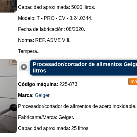
Máquinas de envasado al vacío: 
Capacidad aproximada: 5000 litros.
para preservar su frescura y prolong
Modelo: T - PRO - CV - 3.24.0344.
Intercambiadores de calor: per
rápidamente, manteniéndola fresca
Fecha de fabricación: 08/2020.
Sistemas de Inspección de Metales 
Norma: REF. ASME VIII.
seguridad de los productos, dete
presentes en la carne.
Tempera...
Equipos de procesamiento de pe
Procesador/cortador de alimentos Geige
descamar y deshuesar, así como s
litros
pescado fresco.
Rebanadoras y equipos de envasado
Código máquina:
225-873
específicos y empacarla en bandeja
Marca:
Geiger
Estos son sólo algunos de los e
plantas empacadoras de carne qu
Procesador/cortador de alimentos de acero inoxidable.
elección y uso de este equipo 
capacidad de la instalación, a
Fabricante/Marca: Geiger.
regulaciones locales.
Capacidad aproximada: 25 litros.