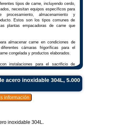
erentes tipos de carne, incluyendo cerdo,
vados, necesitan equipos específicos para
de procesamiento, almacenamiento y
oducto. Estos son los tipos comunes de
las plantas empacadoras de carne que
para almacenar carne en condiciones de
diferentes cámaras frigoríficas para el
arne congelada y productos elaborados.
on instalaciones para el sacrificio de
e contención, equipos de aturdimiento y
e acero inoxidable 304L, 5.000
lizan para cortar y deshuesar la carne en
de los requerimientos del cliente y del
 para moler carne en diferentes texturas,
sas o salchichas.
ero inoxidable 304L.
zan para congelar rápidamente la carne,
 la formación de cristales de hielo.