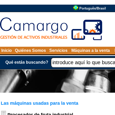
Português/Brasil
Inicio
Quiénes Somos
Servicios
Máquinas a la venta
Qué estás buscando?
Las máquinas usadas para la venta
Procesador de fruta industrial