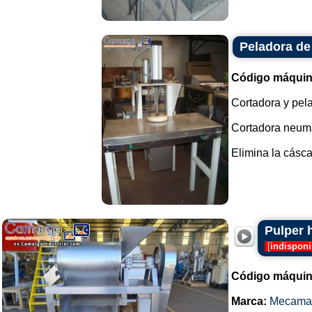
Peladora de
Código máquin
Cortadora y pela
Cortadora neumá
Elimina la cásca
Pulper 
[
indisponi
Código máquin
Marca:
Mecama