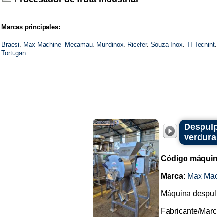
Marcas principales:
Braesi
,
Max Machine
,
Mecamau
,
Mundinox
,
Ricefer
,
Souza Inox
,
TI Tecnint
,
Tortugan
Despulp
verdura
Código máquin
Marca:
Max Mac
Máquina despulp
Fabricante/Mar