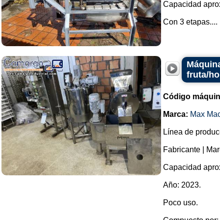
Capacidad aprox
Con 3 etapas....
Máquina
fruta/ho
Código máquin
Marca:
Max Mac
Línea de producc
Fabricante | Ma
Capacidad aprox
Año: 2023.
Poco uso.