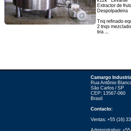
k12k * Levante 
Extractor de frut
Despolpadeira
Tnq refinado equi
2 tnqs mezclado
tira ...
Camargo Industria
Rua Antônio Blanco
São Carlos / SP
CEP: 13567-060
Brasil
Contacto:
Ventas:
+55 (16) 3
Administrativo:
+55