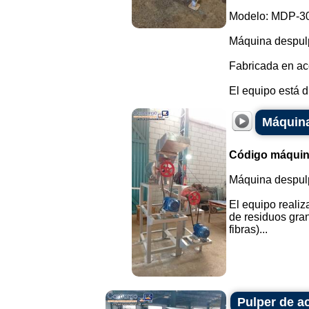
Modelo: MDP-3
Máquina despulp
Fabricada en ace
El equipo está d
Máquina
Código máquin
Máquina despulp
El equipo realiz
de residuos gran
fibras)...
Pulper de a