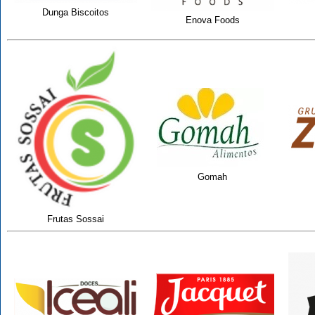
Dunga Biscoitos
Enova Foods
Gomah
Frutas Sossai