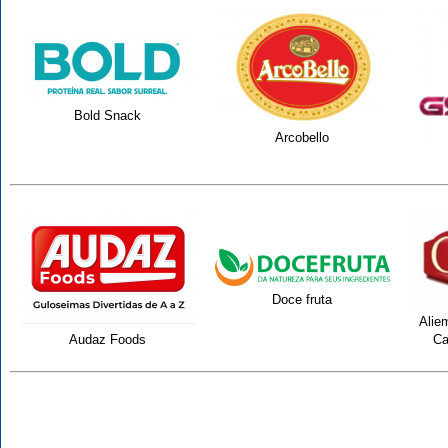
Bold Snack
Arcobello
Doce fruta
Alie
Audaz Foods
Ca