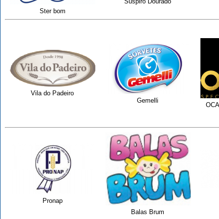
Suspiro Dourado
Ster bom
Vila do Padeiro
Gemelli
OCAH
Pronap
Balas Brum