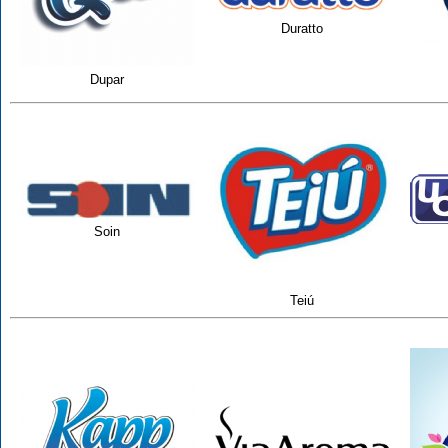
Duratto
Dupar
Soin
Teiú