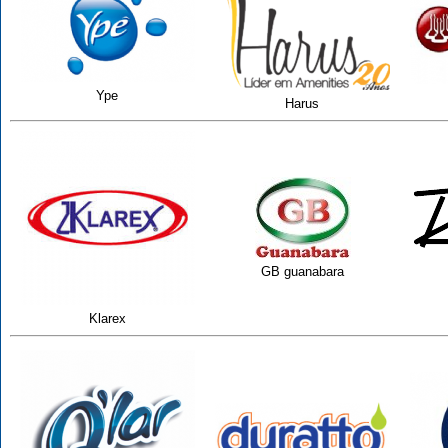
Ype
Harus
GB guanabara
Klarex