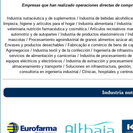
Empresas que han realizado operaciones directas de compra
Industria nutracéutica y de suplementos
/
Industria de bebidas alcohólic
limpieza, higiene y artículos para el hogar
/
Industria alimentaria
/
Industri
veterinaria nutrición farmacéutica y cosmética
/
Artículos recreativos ma
automotriz y de autopartes
/
Industria de productos elastoméricos
/
In
mascotas
/
Procesamiento agroindustrial de granos alimentos azúcar al
Envases y productos desechables
/
Fabricação e comércio de bens de cap
Agronegocios
/
Industria textil y de la confección
/
Ingeniería de infraestru
servicios de alimentación y carnicerías
/
Industria de procesamiento de
equipos eléctricos y electrónicos
/
Industria de extracción y procesamien
almacenamiento y transporte
/
Soluciones en infraestructura, gestión,
consultoría en ingeniería industrial
/
Clínicas, hospitales y centro
Industria nu