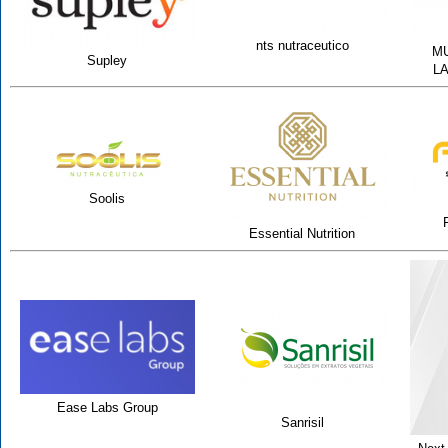
nts nutraceutico
MU
Supley
L
Soolis
Essential Nutrition
Ease Labs Group
Sanrisil