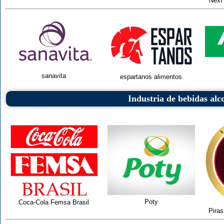
Next
sanavita
espartanos alimentos
Industria de bebidas alc
Poty
Coca-Cola Femsa Brasil
Pira