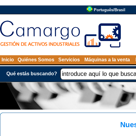
Português/Brasil
Inicio
Quiénes Somos
Servicios
Máquinas a la venta
Qué estás buscando?
Nues