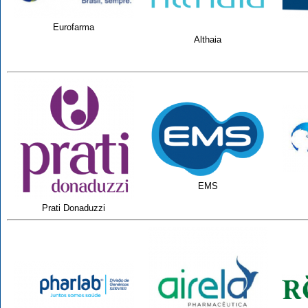
Eurofarma
Althaia
EMS
Prati Donaduzzi