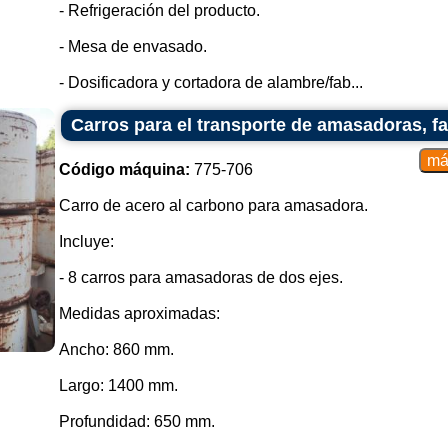
- Refrigeración del producto.
Diseñado para transportar l
fermentación, cuando corresponda 
- Mesa de envasado.
Carro con Cajones o Bandejas:
- Dosificadora y cortadora de alambre/fab...
Equipado con cajones o bandejas
Carros para el transporte de amasadoras, fa
temporalmente porciones más pequ
Carro de transporte integrado:
Código máquina:
775-706
Puede integrarse en sistemas de
Carro de acero al carbono para amasadora.
producción a gran escala.
La elección del tipo de carro dep
Incluye:
producción, del tipo y cantidad 
configuración de la línea de prod
- 8 carros para amasadoras de dos ejes.
fundamentales a la hora de optim
producción industrial de alimentos.
Medidas aproximadas:
Ancho: 860 mm.
Largo: 1400 mm.
Profundidad: 650 mm.