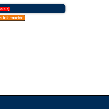
onible
]