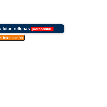
lletas rellenas
[
indisponible
]
.