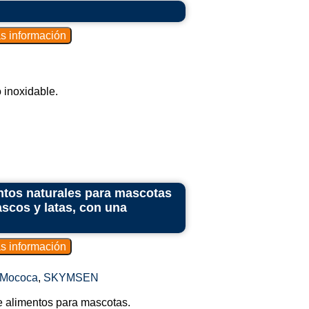
a soportar el peso de la masa, lo que
an moverlos de forma segura.
 inoxidable.
les para hacer masa tienen ruedas, lo que
dor de las áreas de producción.
s duraderos y, a menudo, son fáciles de
res de higiene requeridos en los entornos
entos naturales para mascotas
ascos y latas, con una
n compatibles con diferentes modelos y
ando adaptabilidad a la producción.
es de masa industriales:
 Mococa
,
SKYMSEN
de alimentos para mascotas.