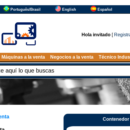
Português/Brasil
English
Español
Hola invitado
[
Registr
Máquinas a la venta
Negocios a la venta
Técnico Indust
enta
Contenedor p
ta