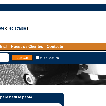
ate
o
registrarse
]
rial
Nuestros Clientes
Contacto
solo disponible
ara batir la pasta