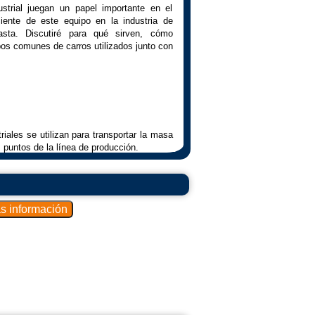
strial juegan un papel importante en el
iente de este equipo en la industria de
asta. Discutiré para qué sirven, cómo
os comunes de carros utilizados junto con
iales se utilizan para transportar la masa
 puntos de la línea de producción.
de almacenamiento temporal de la masa
a entre las diferentes etapas del proceso
d de esfuerzo manual.