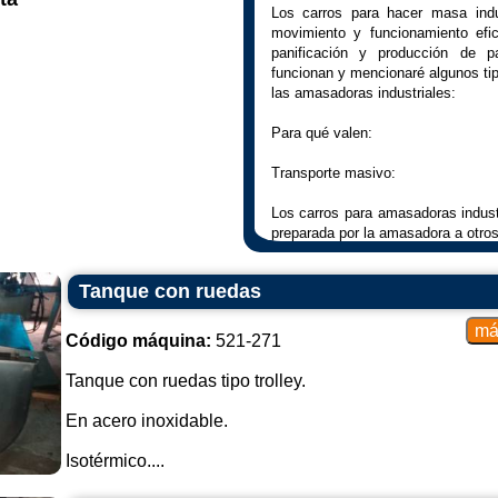
Los carros para hacer masa indu
movimiento y funcionamiento efic
panificación y producción de p
funcionan y mencionaré algunos tip
las amasadoras industriales:
Para qué valen:
Transporte masivo:
Los carros para amasadoras industr
preparada por la amasadora a otros
Almacenamiento temporal:
Tanque con ruedas
Se pueden utilizar como medio 
antes de procesarla o moldearla.
Código máquina:
521-271
Facilitar el manejo:
Tanque con ruedas tipo trolley.
Facilitan el movimiento de la mas
En acero inoxidable.
productivo, reduciendo la necesida
Isotérmico....
Cómo trabajan ellos: