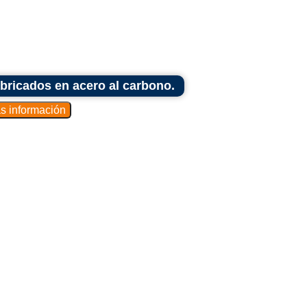
a masa fermentada hasta la zona de
al proceso productivo.
 que se pueden utilizar para almacenar
bricados en acero al carbono.
eñas de masa o ingredientes.
 transporte automatizados en plantas de
enderá de las necesidades específicas de
de amasadoras utilizadas, así como de la
ucción de pasta. Estos carros son piezas
izar el flujo de trabajo en entornos de