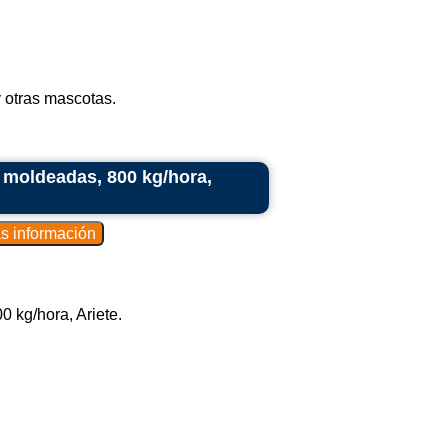
cilita el vaciado de la masa al descargar
y otras mascotas.
oca la amasadora, facilitando el transporte
de la línea de producción.
 moldeadas, 800 kg/hora,
andillas laterales para evitar que la masa
para facilitar la descarga de la masa,
de gran tamaño.
 kg/hora, Ariete.
para cumplir con estrictos estándares de