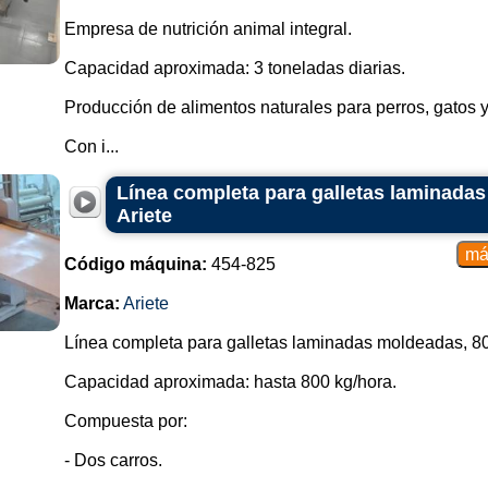
Dispone de base basculante que fa
Empresa de nutrición animal integral.
la batidora.
Capacidad aproximada: 3 toneladas diarias.
Carro de plataforma:
Producción de alimentos naturales para perros, gatos 
Una plataforma sólida donde se col
de la masa entre diferentes tramos 
Con i...
Carro con Rejilla:
Línea completa para galletas laminadas
Ariete
Puede tener una estructura con bar
se extienda durante el transporte.
Código máquina:
454-825
Carro inclinable:
Marca:
Ariete
Permite inclinar la amasadora 
especialmente útil en amasadoras 
Línea completa para galletas laminadas moldeadas, 800
Carro de acero inoxidable:
Capacidad aproximada: hasta 800 kg/hora.
Construido con acero inoxidable 
Compuesta por:
higiene en la industria alimentaria.
- Dos carros.
Carro de fermentación: