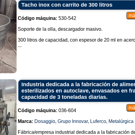
Tacho inox con carrito de 300 litros
Diseño robusto:
Los carros están diseñados par
Código máquina:
530-542
garantiza que los operadores pued
Soporte de la olla, descargador masivo.
Ruedas o Ruedas:
300 litros de capacidad, con espesor de 20 ml en acero
La mayoría de los carros industria
...
facilita el movimiento suave alrede
Durabilidad e Higiene:
Están construidos con materiale
limpiar y cumplen con los estánda
de producción de alimentos.
Industria dedicada a la fabricación de alim
esterilizados en autoclave, envasados en fr
Adaptabilidad:
capacidad de 3 toneladas diarias.
Se pueden diseñar para que sea
tamaños de amasadoras, proporcion
Código máquina:
036-604
Tipos comunes de carros mezclador
Marca:
Dosaggio
,
Grupo Innovar
,
Luferco
,
Metalúrgica
Carro de volcado:
Fábrica/empresa industrial dedicada a la fabricación 