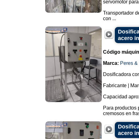
servomotor para
Transportador de
con ...
Dosific
acero i
Código máquin
Marca:
Peres &
Dosificadora con
Fabricante | Ma
Capacidad apro
Para productos 
cremosos en fras
Dosific
acero i