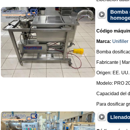
Bomba d
homogen
Código máquin
Marca:
Unifiller
Bomba dosificad
Fabricante | Marc
Origen: EE. UU.
Modelo: PRO 200
Capacidad del d
Para dosificar gr
Llenado