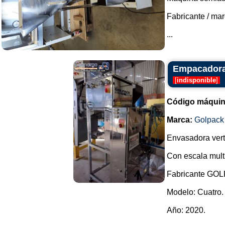
Fabricante / mar
...
Empacadora
[
indisponible
]
Código máquin
Marca:
Golpack
Envasadora vert
Con escala mult
Fabricante GO
Modelo: Cuatro.
Año: 2020.