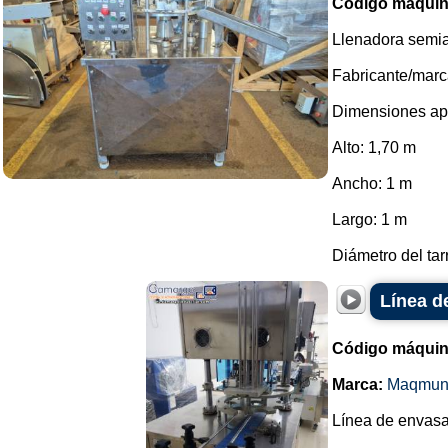
Código máquin
Llenadora semia
Fabricante/marc
Dimensiones ap
Alto: 1,70 m
Ancho: 1 m
Largo: 1 m
Diámetro del tar
Línea d
Código máquin
Marca:
Maqmun
Línea de envasad