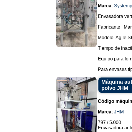
Marca:
Systemp
Envasadora vert
Fabricante | Ma
Modelo: Agile S
Tiempo de inacti
Equipo para for
Para envases ti
Máquina aut
polvo JHM
Código máquin
Marca:
JHM
797 / 5.000
Envasadora auto