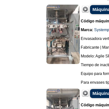
Máquina
Código máquin
Marca:
Systemp
Envasadora vert
Fabricante | Ma
Modelo: Agile S
Tiempo de inacti
Equipo para for
Para envases ti
Máquina
Código máquin