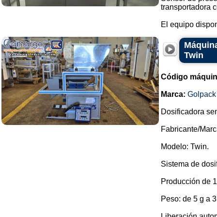
transportadora c
El equipo dispon
Máquina
Twin
Código máquin
Marca:
Golpack
Dosificadora se
Fabricante/Marc
Modelo: Twin.
Sistema de dosi
Producción de 1
Peso: de 5 g a 3
Liberación auto