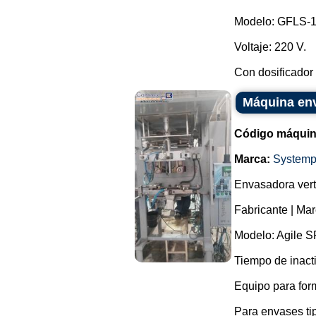
Modelo: GFLS-
Voltaje: 220 V.
Con dosificador 
Máquina env
Código máquin
Marca:
Systemp
Envasadora vert
Fabricante | Ma
Modelo: Agile S
Tiempo de inacti
Equipo para for
Para envases ti