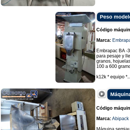
Peso model
Código máquin
Marca:
Embrap
Embrapac BA -3
para pesaje y l
granos, hojuelas 
100 a 600 gram
k12k * equipo *..
Máquina
Código máquin
Marca:
Abipack
Máquina semiaut