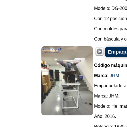
Modelo: DG-200
Con 12 posicion
Con moldes para
Con báscula y co
Empaque
Código máquin
Marca:
JHM
Empaquetadora 
Marca: JHM.
Modelo: Helimat
Año: 2016.
Potencia: 1980 v