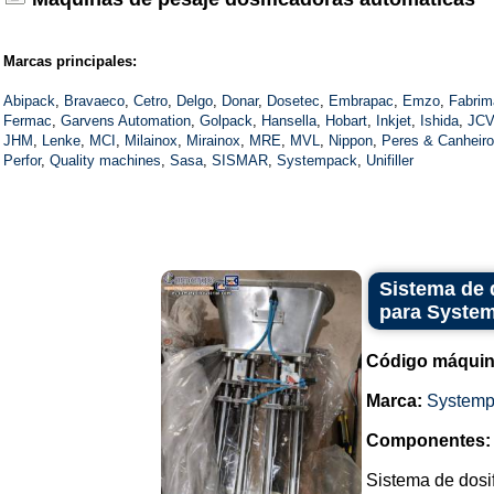
Marcas principales:
Abipack
,
Bravaeco
,
Cetro
,
Delgo
,
Donar
,
Dosetec
,
Embrapac
,
Emzo
,
Fabrim
Fermac
,
Garvens Automation
,
Golpack
,
Hansella
,
Hobart
,
Inkjet
,
Ishida
,
JCV
JHM
,
Lenke
,
MCI
,
Milainox
,
Mirainox
,
MRE
,
MVL
,
Nippon
,
Peres & Canheiro
Perfor
,
Quality machines
,
Sasa
,
SISMAR
,
Systempack
,
Unifiller
Sistema de 
para Syste
Código máquin
Marca:
Systemp
Componentes:
Sistema de dosif