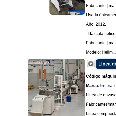
Fabricante | ma
Usada únicamen
Año: 2012.
- Báscula helico
Fabricante | ma
Modelo: Helim...
Línea d
Código máquin
Marca:
Embrap
Línea de envasa
Fabricantes/mar
Línea compuesta