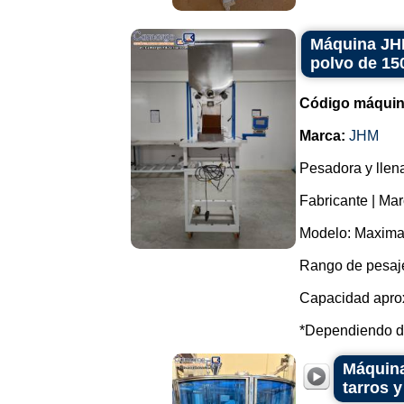
Máquina JHM
polvo de 15
Código máquin
Marca:
JHM
Pesadora y llena
Fabricante | Ma
Modelo: Maximat
Rango de pesaj
Capacidad aprox
*Dependiendo del
Máquina
tarros y