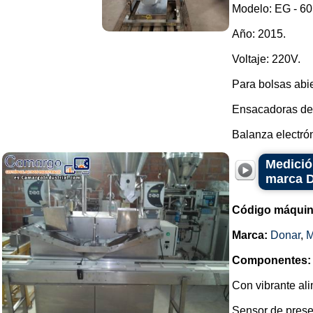
Modelo: EG - 60 
Año: 2015.
Voltaje: 220V.
Para bolsas abie
Ensacadoras de 
Balanza electrón
Medició
marca 
Código máquin
Marca:
Donar
,
Componentes:
Con vibrante ali
Sensor de prese