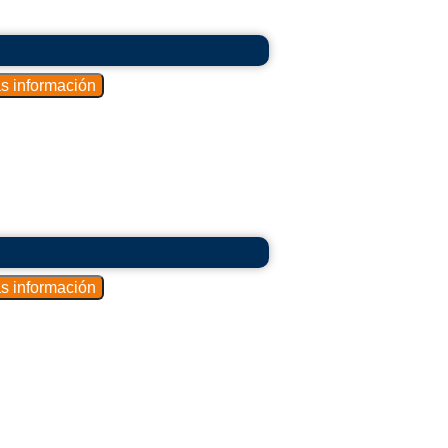
ción de la máquina peladora dependerá de
 industria y de los productos a procesar.
tajas y aplicaciones específicas.