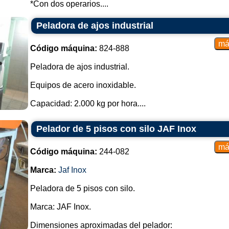
*Con dos operarios....
Es importante señalar que la elec
Peladora de ajos industrial
las necesidades específicas de la
Cada tipo de máquina tiene sus ven
Código máquina:
824-888
Peladora de ajos industrial.
Equipos de acero inoxidable.
Capacidad: 2.000 kg por hora....
Pelador de 5 pisos con silo JAF Inox
Código máquina:
244-082
Marca:
Jaf Inox
Peladora de 5 pisos con silo.
Marca: JAF Inox.
Dimensiones aproximadas del pelador: