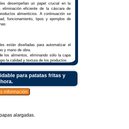
ales desempeñan un papel crucial en la
 la eliminación eficiente de la cáscara de
productos alimenticios. A continuación se
dad, funcionamiento, tipos y ejemplos de
nas:
les están diseñadas para automatizar el
po y mano de obra.
e los alimentos, eliminando sólo la capa
po la calidad y textura de los productos.
dable para patatas fritas y
 hora.
variar según el tipo de máquina peladora,
mos que aplican presión, fricción o vapor
ladas para cortar la corteza, mientras que
como chorros de agua a alta presión o
 papas alargadas.