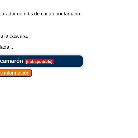
parador de nibs de cacao por tamaño.
a la cáscara.
ada...
e camarón
[
indisponible
]