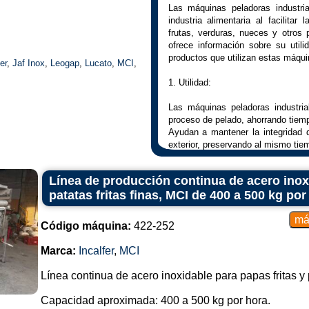
Las máquinas peladoras industri
industria alimentaria al facilitar
frutas, verduras, nueces y otros 
ofrece información sobre su utili
productos que utilizan estas máqui
er
,
Jaf Inox
,
Leogap
,
Lucato
,
MCI
,
1. Utilidad:
Las máquinas peladoras industria
proceso de pelado, ahorrando tiem
Ayudan a mantener la integridad d
exterior, preservando al mismo tiem
2. Cómo funcionan:
Línea de producción continua de acero inoxi
patatas fritas finas, MCI de 400 a 500 kg por
El funcionamiento concreto puede 
pero generalmente implica mecanis
para soltar la piel del alimento.
Código máquina:
422-252
Algunos modelos utilizan hojas afi
otros pueden emplear métodos 
Marca:
Incalfer
,
MCI
abrasión.
Línea continua de acero inoxidable para papas fritas y
3. Tipos de Peladoras Industriales:
Capacidad aproximada: 400 a 500 kg por hora.
Máquinas de cuchillas: