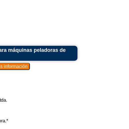
la corteza.
ión para quitar la cáscara.
os para pelar.
peladoras industriales:
para máquinas peladoras de
otros.
 otros.
e otros.
tda.
ntos.
ra.*
ado.
imentaria.