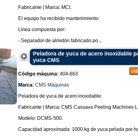
Usan cuchillas afiladas para cortar 
Fabricante | Marca: MCI.
Máquinas de vapor:
Usan vapor para aflojar la cáscara.
El equipo ha recibido mantenimiento.
Máquinas de chorro de agua:
Utilizan chorros de agua a alta pres
Línea compuesta por:
Máquinas laminadoras:
Implican el uso de cilindros o rodill
- Separador de almidón fabricado po...
4. Productos que utilizan máquinas 
Peladora de yuca de acero inoxidable 
yuca CMS
Frutas:
Manzanas, duraznos, peras, entre 
Verduras:
Código máquina:
404-663
Patatas, zanahorias, tomates, entre
Frutas secas:
Marca:
CMS Máquinas
Almendras, nueces, pistachos, entr
Granos:
Peladora de yuca de acero inoxidable.
Café, arroz, entre otros.
Fabricante | Marca: CMS Cassava Peeling Machines L
5. Ventajas:
Modelo: DCMS-500.
Mayor eficiencia y productividad.
Reducción del desperdicio de alime
Capacidad aproximada: 1000 kg de yuca pelada por ho
Estandarización del proceso de pel
Mejorar la higiene y la seguridad al