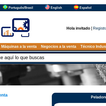
Português/Brasil
English
Español
Hola invitado
[
Registr
Máquinas a la venta
Negocios a la venta
Técnico Indust
enta
Peladore