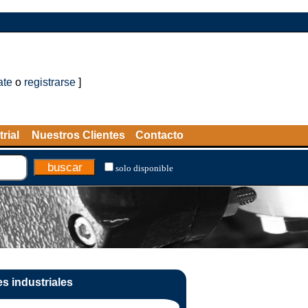
ate
o
registrarse
]
rial
Nuestros Clientes
Contacto
solo disponible
s industriales