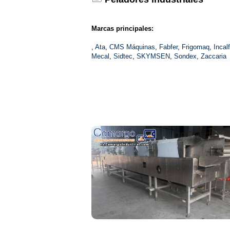
Marcas principales:
,
Ata
,
CMS Máquinas
,
Fabfer
,
Frigomaq
,
Incalf
Mecal
,
Sidtec
,
SKYMSEN
,
Sondex
,
Zaccaria