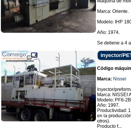
Máquina de mold
Marca: Oriente.
Modelo: IHP 180
Año: 1974.
Se detiene a 4 a
Inyector/PE
Código máquin
Marca:
Nissei
Inyector/preform
Marca: NISSEI 
Modelo: PF6-2B
Año: 1997.
Productividad: 
en la producción
otros).
Producto f...