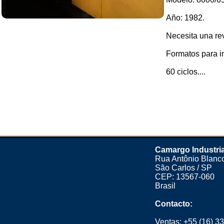
Año: 1982.
Necesita una rev
Formatos para in
60 ciclos....
Camargo Industria
Rua Antônio Blanco
São Carlos / SP
CEP: 13567-060
Brasil
Contacto:
Ventas:
+55 (16) 3