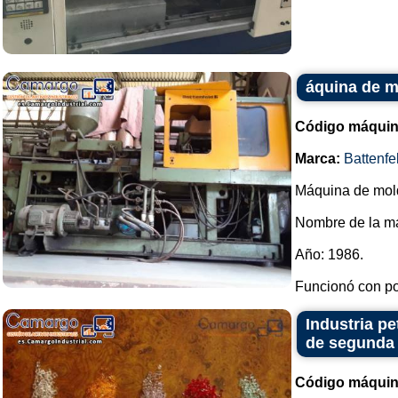
áquina de m
Código máquin
Marca:
Battenfe
Máquina de mold
Nombre de la ma
Año: 1986.
Funcionó con po
Industria pe
de segunda
Código máquin