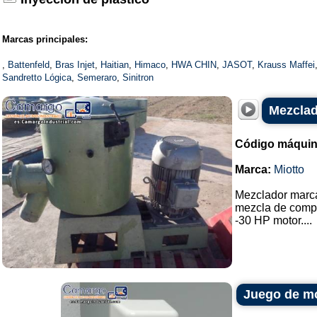
Marcas principales:
,
Battenfeld
,
Bras Injet
,
Haitian
,
Himaco
,
HWA CHIN
,
JASOT
,
Krauss Maffei
Sandretto Lógica
,
Semeraro
,
Sinitron
Mezclad
Código máquin
Marca:
Miotto
Mezclador marca
mezcla de compu
-30 HP motor....
Juego de mo