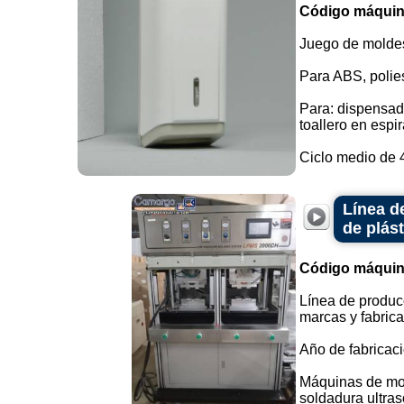
Código máquin
Juego de moldes
Para ABS, polies
Para: dispensado
toallero en espir
Ciclo medio de 
Línea d
de plást
Código máquin
Línea de producc
marcas y fabrica
Año de fabricaci
Máquinas de mold
soldadura ultrasó