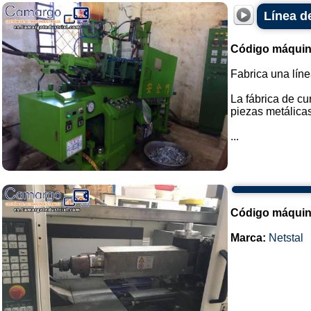
Línea d
Código máquin
Fabrica una lín
La fábrica de cu
piezas metálicas
...
Código máquin
Marca:
Netstal