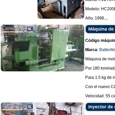
Modelo: HC200
Año: 1998....
Máquina de 
Código máquin
Marca:
Battenfe
Máquina de mold
Por 180 tonelad
Para 1.5 kg de i
Con el nuevo C
Velocidad: 55 cicl
Inyector de 