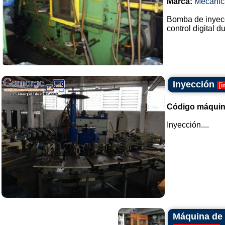
Marca:
Mecanic
Bomba de inyecc
control digital dua
Inyección
[
i
Código máquin
Inyección....
Máquina de 