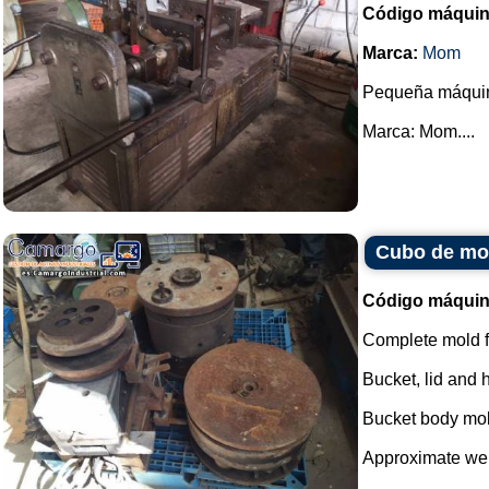
Código máquin
Marca:
Mom
Pequeña máquina
Marca: Mom....
Cubo de mol
Código máquin
Complete mold fo
Bucket, lid and 
Bucket body mold
Approximate wei