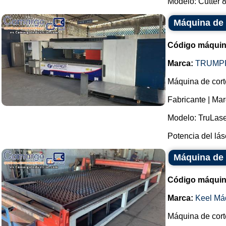
Modelo: Cutter 8
Máquina de 
Código máquin
Marca:
TRUMP
Máquina de corte
Fabricante | M
Modelo: TruLase
Potencia del láse
Máquina de 
Código máquin
Marca:
Keel Má
Máquina de cort