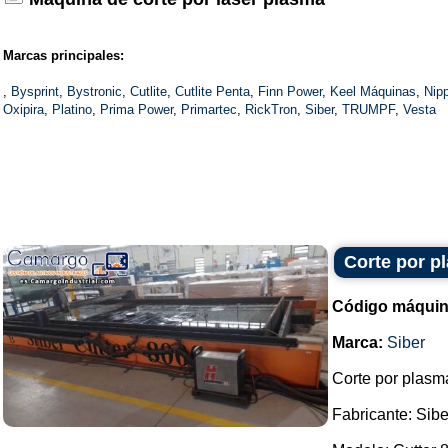
Marcas principales:
,
Bysprint
,
Bystronic
,
Cutlite
,
Cutlite Penta
,
Finn Power
,
Keel Máquinas
,
Nip
Oxipira
,
Platino
,
Prima Power
,
Primartec
,
RickTron
,
Siber
,
TRUMPF
,
Vesta
Corte por p
Código máquin
Marca:
Siber
Corte por plasm
Fabricante: Sibe