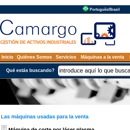
Português/Brasil
Inicio
Quiénes Somos
Servicios
Máquinas a la venta
Qué estás buscando?
Las máquinas usadas para la venta
Máquina de corte por láser plasma