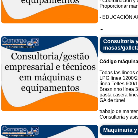
- Coordinación y 
Proporcionar mant
- EDUCACIÓN 
...
Consultoría y
masas/gallet
Código máquina
Todas las líneas d
LPG línea 1200/
línea Telles 600/
Brasninho línea 
pasta casera líne
GA de túnel
trabajo de mante
Consultoría y asis
Maquinaria y