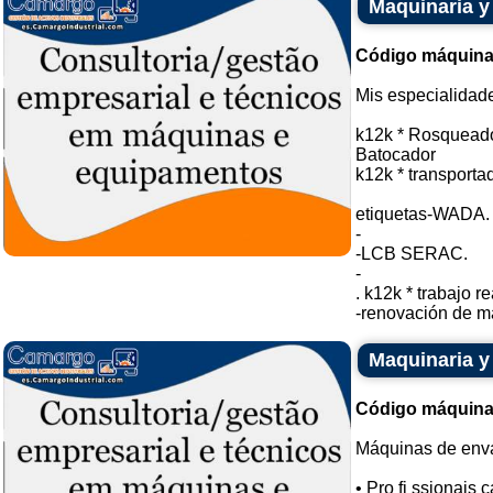
Maquinaria y
Código máquina
Mis especialidad
k12k * Rosqueado
Batocador
k12k * transportad
etiquetas-WADA.
-
-LCB SERAC.
-
. k12k * trabajo r
-renovación de má
Maquinaria y
Código máquina
Máquinas de enva
• Pro fi ssionais c