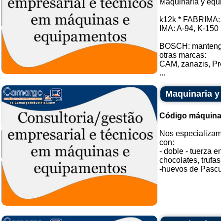
Maquinaria y equ
k12k * FABRIMA: 
IMA: A-94, K-150 
BOSCH: mantenga
otras marcas:
CAM, zanazis, Pr
...
Maquinaria y
Código máquina
Nos especializam
con:
- doble - tuerza 
chocolates, trufa
-huevos de Pascua