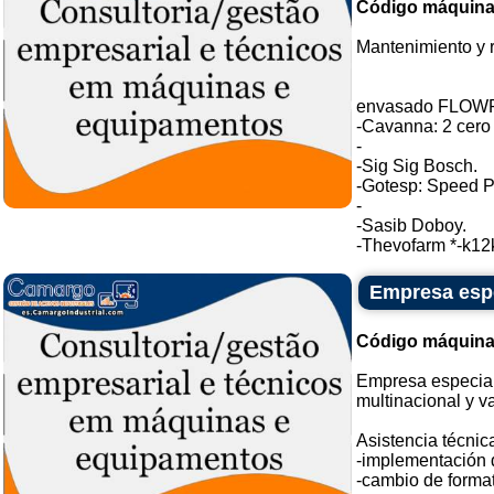
Código máquina
Mantenimiento y 
envasado FLOWP
-Cavanna: 2 cero 5
-
-Sig Sig Bosch.
-Gotesp: Speed P
-
-Sasib Doboy.
-Thevofarm *-k12k
Empresa espe
Código máquina
Empresa especial
multinacional y va
Asistencia técnic
-implementación 
-cambio de format