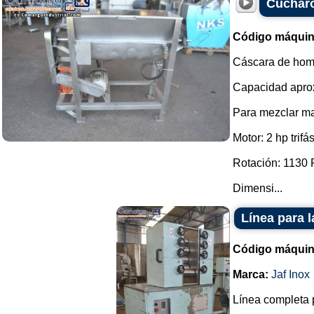
Cucharó
Código máquin
Cáscara de homo
Capacidad aprox
Para mezclar ma
Motor: 2 hp trifá
Rotación: 1130
Dimensi...
Línea para 
Código máquin
Marca:
Jaf Inox
Línea completa p