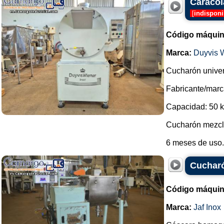
Caracol
[
indisponi
Código máquin
Marca:
Duyvis W
Cucharón univers
Fabricante/marc
Capacidad: 50 kg
Cucharón mezcla
6 meses de uso..
Cucharó
Código máquin
Marca:
Jaf Inox