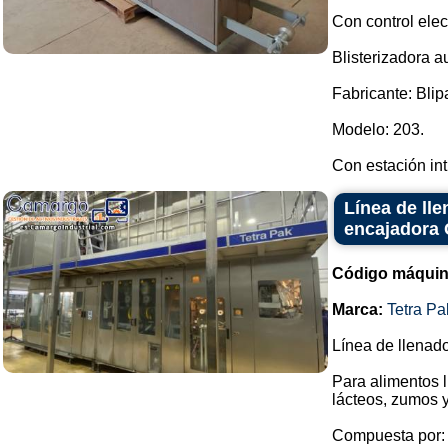
Con control elec
Blisterizadora a
Fabricante: Blip
Modelo: 203.
Con estación int.
Línea de lle
encajadora 
Código máquin
Marca:
Tetra Pa
Línea de llenad
Para alimentos 
lácteos, zumos y
Compuesta por: