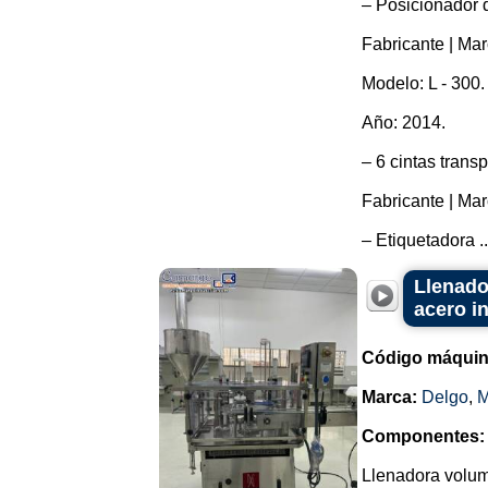
– Posicionador d
Fabricante | Mar
Modelo: L - 300.
Año: 2014.
– 6 cintas trans
Fabricante | Mar
– Etiquetadora ..
Llenado
acero i
Código máquin
Marca:
Delgo
,
M
Componentes:
Llenadora volumé