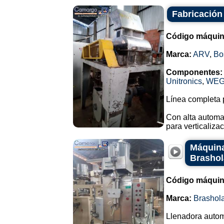
Fabricación
Código máquin
Marca:
ARV
,
Bo
Componentes:
Unitronics
,
WE
Línea completa p
Con alta automa
para verticalizac
Máquina
Brasho
Código máquin
Marca:
Brashol
Llenadora autom