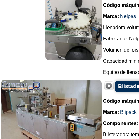
Código máquin
Marca:
Nelpas
Llenadora volumé
Fabricante: Nel
Volumen del pis
Capacidad mínim
Equipo de llenad
Blistade
Código máquin
Marca:
Blipack
Componentes:
Blisteradora te