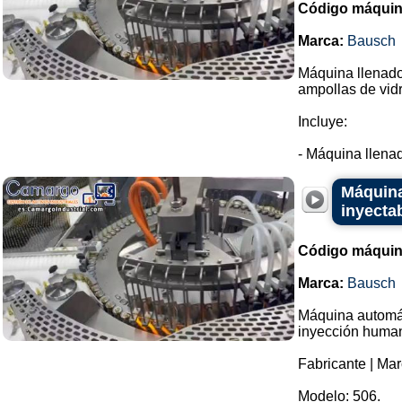
Código máquin
Marca:
Bausch
Máquina llenador
ampollas de vidr
Incluye:
- Máquina llenad
Máquina
inyecta
Código máquin
Marca:
Bausch
Máquina automáti
inyección huma
Fabricante | Ma
Modelo: 506.