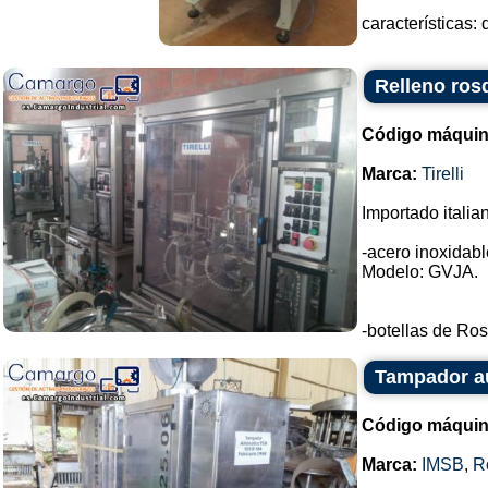
características
Relleno rosq
Código máquin
Marca:
Tirelli
Importado italia
-acero inoxidable
Modelo: GVJA.
-botellas de Ros
Tampador a
Código máquin
Marca:
IMSB
,
R