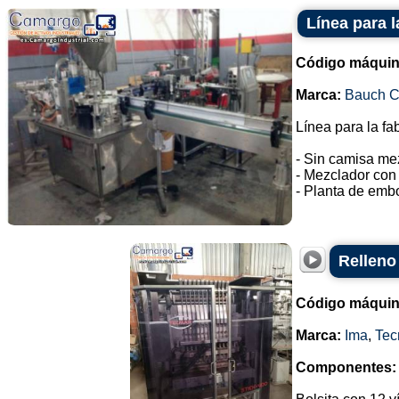
Línea para l
Código máquin
Marca:
Bauch 
Línea para la fa
- Sin camisa me
- Mezclador con 
- Planta de embo
Relleno
Código máquin
Marca:
Ima
,
Tec
Componentes: