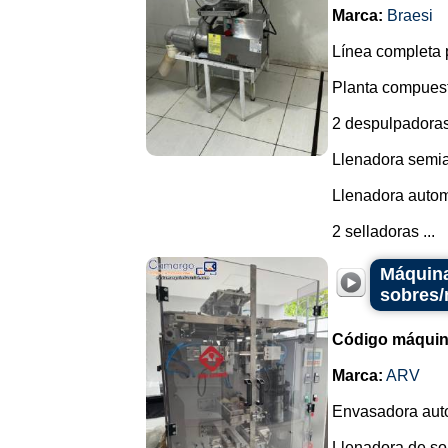
Marca:
Braesi
Línea completa p
Planta compuest
2 despulpadoras
Llenadora semia
Llenadora autom
2 selladoras ...
Máquina
sobres
Código máquin
Marca:
ARV
Envasadora auto
Llenadora de so