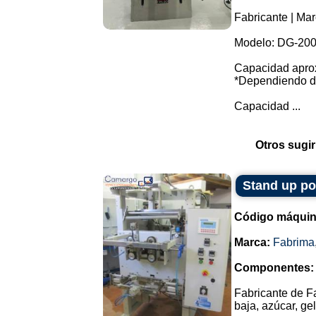
Fabricante | Mar
Modelo: DG-200
Capacidad aprox
*Dependiendo de
Capacidad ...
Otros sugir
Stand up p
Código máquin
Marca:
Fabrima
Componentes:
Fabricante de F
baja, azúcar, ge