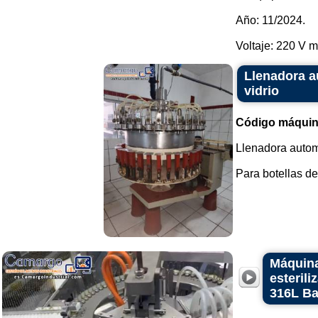
Año: 11/2024.
Voltaje: 220 V mo
Llenadora au
vidrio
Código máquin
Llenadora automá
Para botellas de 
Máquina
esteril
316L B