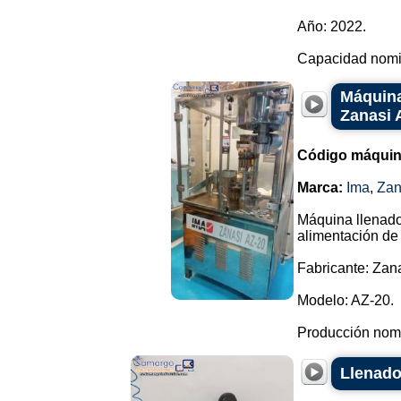
Año: 2022.
Capacidad nomin
Máquina
Zanasi 
Código máquin
Marca:
Ima
,
Zan
Máquina llenado
alimentación de
Fabricante: Zan
Modelo: AZ-20.
Producción nomi
Llenado