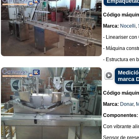
Empaquetado
Código máquin
Marca:
Nocelli
,
- Lineariser con 
- Máquina constr
- Estructura en b
Medició
marca 
Código máquin
Marca:
Donar
,
Componentes:
Con vibrante ali
Sensor de prese