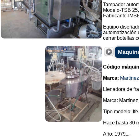
Tampador autom
Modelo-TSB 25,
Fabricante-IMS
Equipo diseñado
automatización e
cerrar botellas co
Máquina
Código máquin
Marca:
Martine
Llenadora de fr
Marca: Martinez
Tipo modelo: Ife
Hace hasta 30 m
Año: 1979....