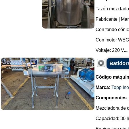
Tazón mezclador
Fabricante | Marc
Con fondo cónic
Con motor WEG y
Voltaje: 220 V....
Batidora
Código máquin
Marca:
Topp In
Componentes:
Mezcladora de c
Capacidad: 30 li
Equipo con eje h