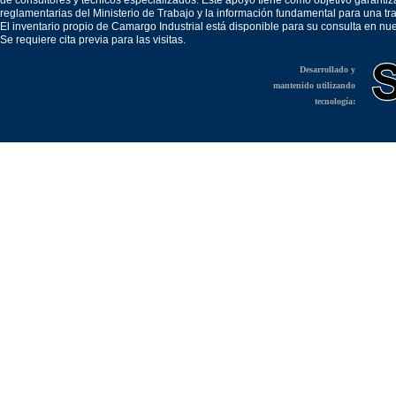
de consultores y técnicos especializados. Este apoyo tiene como objetivo garantiz
reglamentarias del Ministerio de Trabajo y la información fundamental para una tr
El inventario propio de Camargo Industrial está disponible para su consulta en nu
Se requiere cita previa para las visitas.
Desarrollado y
mantenido utilizando
tecnología: