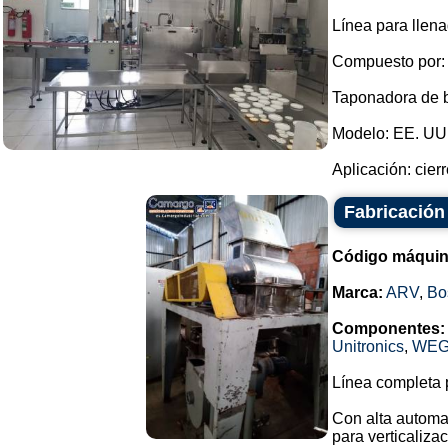
Línea para llen
Compuesto por:
Taponadora de bo
Modelo: EE. UU.
Aplicación: cierr
Fabricación
Código máquin
Marca:
ARV
,
Bo
Componentes:
Unitronics
,
WE
Línea completa p
Con alta automa
para verticalizac