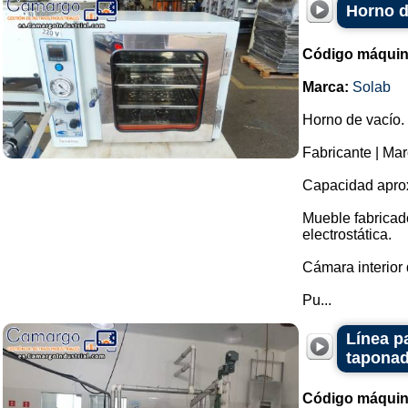
Horno d
Código máquin
Marca:
Solab
Horno de vacío.
Fabricante | Mar
Capacidad aprox
Mueble fabricado
electrostática.
Cámara interior 
Pu...
Línea p
taponad
Código máquin