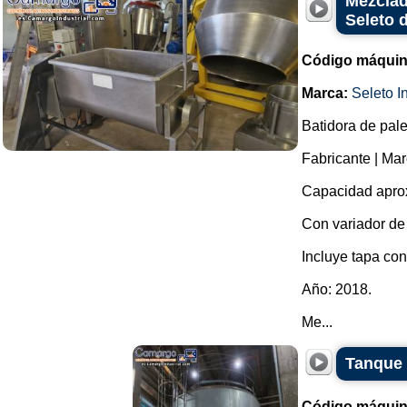
Mezclad
Seleto d
Código máquin
Marca:
Seleto In
Batidora de pale
Fabricante | Marc
Capacidad aprox
Con variador de 
Incluye tapa co
Año: 2018.
Me...
Tanque 
Código máquin