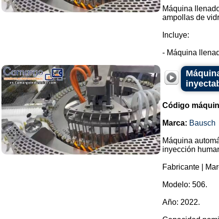
Máquina llenador
ampollas de vidr
Incluye:
- Máquina llenad
Máquina
inyecta
Código máquin
Marca:
Bausch
Máquina automáti
inyección huma
Fabricante | Ma
Modelo: 506.
Año: 2022.