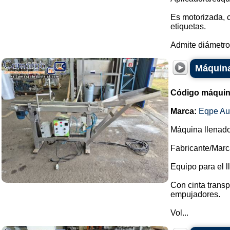
Es motorizada, 
etiquetas.
Admite diámetros
Máquina
Código máquin
Marca:
Eqpe Au
Máquina llenador
Fabricante/Marc
Equipo para el l
Con cinta trans
empujadores.
Vol...