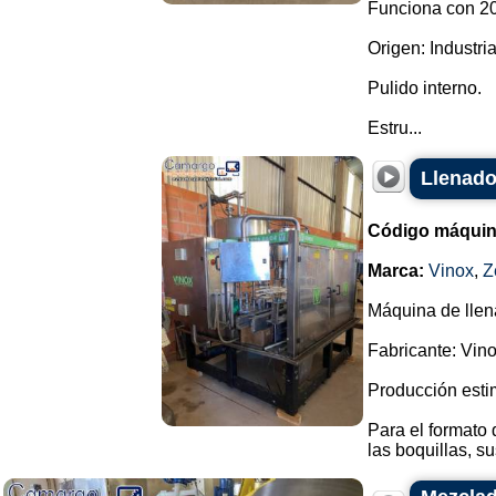
Funciona con 20
Origen: Industr
Pulido interno.
Estru...
Llenado
Código máquin
Marca:
Vinox
,
Z
Máquina de llena
Fabricante: Vino
Producción esti
Para el formato 
las boquillas, sus