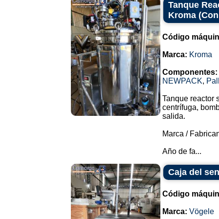
Tanque Reac
Kroma (Con
Código máquin
Marca:
Kroma
Componentes:
NEWPACK
,
Pal
Tanque reactor 
centrífuga, bomb
salida.
Marca / Fabrica
Año de fa...
Caja del sen
Código máquin
Marca:
Vögele