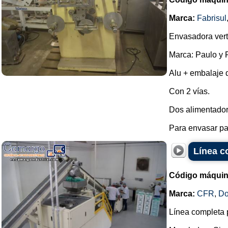
Marca:
Fabrisul
Envasadora vert
Marca: Paulo y F
Alu + embalaje d
Con 2 vías.
Dos alimentadore
Para envasar pas
Línea c
Código máquin
Marca:
CFR
,
Do
Línea completa p