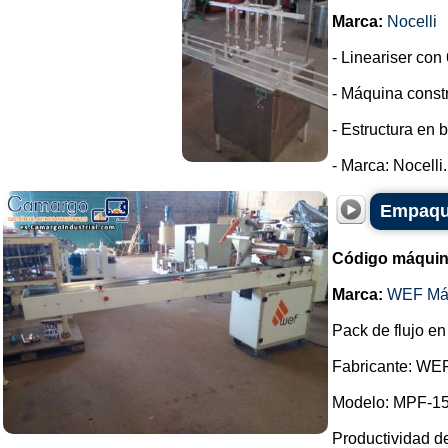
Marca:
Nocelli
- Lineariser con 
- Máquina constr
- Estructura en 
- Marca: Nocelli..
Empaque
Código máquin
Marca:
WEF Má
Pack de flujo en
Fabricante: WE
Modelo: MPF-15
Productividad d