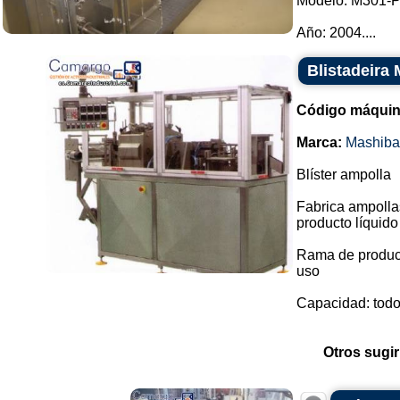
Modelo: M301-
Año: 2004....
Blistadeira
Código máquin
Marca:
Mashiba
Blíster ampolla
Fabrica ampollas
producto líquido
Rama de producc
uso
Capacidad: todos
Otros sugir