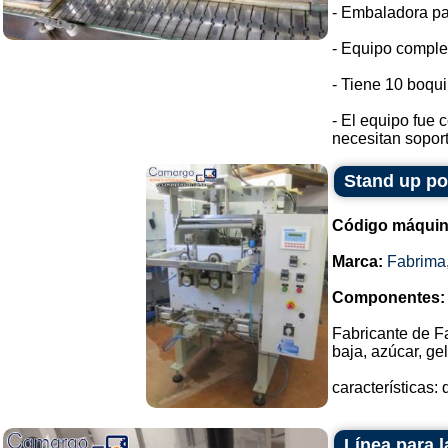
- Embaladora pa
- Equipo complet
- Tiene 10 boqui
- El equipo fue 
necesitan soport
Stand up p
Código máquin
Marca:
Fabrima
Componentes:
Fabricante de F
baja, azúcar, ge
características
Línea para 