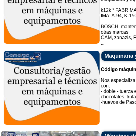
k12k * FABRIMA:
IMA: A-94, K-15
BOSCH: manteng
otras marcas:
CAM, zanazis, P
...
Maquinaria 
Código máquin
Nos especializa
con:
- doble - tuerz
chocolates, truf
-huevos de Pascu