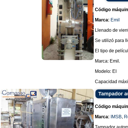
Código máquin
Marca:
Emil
Llenado de vien
Se utilizó para l
El tipo de pelíc
Marca: Emil.
Modelo: EI
Capacidad máxim
Tampador a
Código máquin
Marca:
IMSB
,
R
Tampador autom