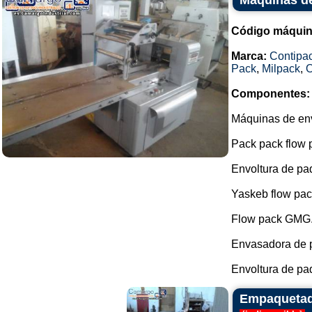
Máquinas de
Código máquin
Marca:
Contipa
Pack
,
Milpack
,
O
Componentes:
Máquinas de env
Pack pack flow 
Envoltura de pa
Yaskeb flow pac
Flow pack GMG
Envasadora de p
Envoltura de paq
Empaquetado