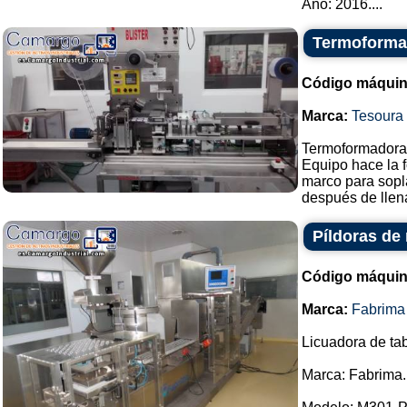
Año: 2016....
Termoformad
Código máquin
Marca:
Tesoura
Termoformadora 
Equipo hace la f
marco para sopl
después de llena
Píldoras de
Código máquin
Marca:
Fabrima
Licuadora de tab
Marca: Fabrima.