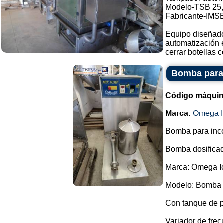
Modelo-TSB 25,
Fabricante-IMS
Equipo diseñado
automatización e
cerrar botellas co
Bomba para 
Código máquin
Marca:
Omega I
Bomba para incor
Bomba dosificad
Marca: Omega I
Modelo: Bomba 
Con tanque de 
Variador de frec