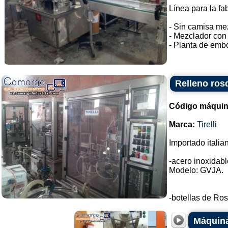
Línea para la fa
- Sin camisa me
- Mezclador con 
- Planta de embo
Relleno rosq
Código máquin
Marca:
Tirelli
Importado italia
-acero inoxidable
Modelo: GVJA.
-botellas de Ros
Máquina