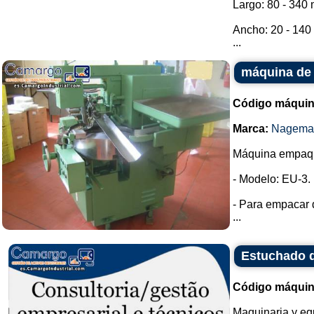
Largo: 80 - 340
Ancho: 20 - 14
...
máquina de
Código máquin
Marca:
Nagema
Máquina empaq
- Modelo: EU-3.
- Para empacar 
...
Estuchado d
Código máquin
Maquinaria y eq