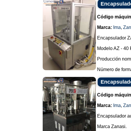
Encapsulado
Código máquin
Marca:
Ima
,
Zan
Encapsulador Za
Modelo AZ - 40 
Producción nomin
Número de format
Encapsulado
Código máquin
Marca:
Ima
,
Zan
Encapsulador au
Marca Zanasi.