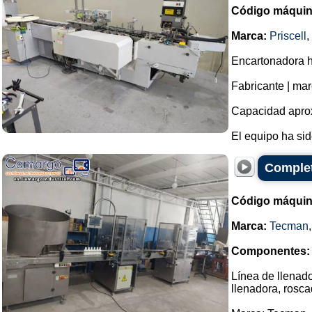
Código máquin
Marca:
Priscell
,
Encartonadora h
Fabricante | mar
Capacidad aprox
El equipo ha sid
Complete
Código máquin
Marca:
Tecman
Componentes:
Línea de llenad
llenadora, rosc