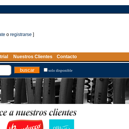
ate
o
registrarse
]
rial
Nuestros Clientes
Contacto
solo disponible