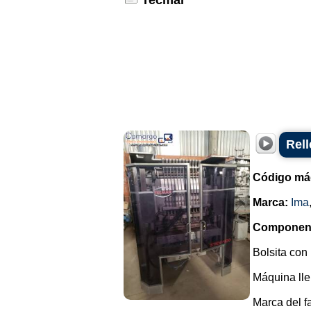
Tecmar
Rel
Código má
Marca:
Ima
Componen
Bolsita con 
Máquina llen
Marca del f