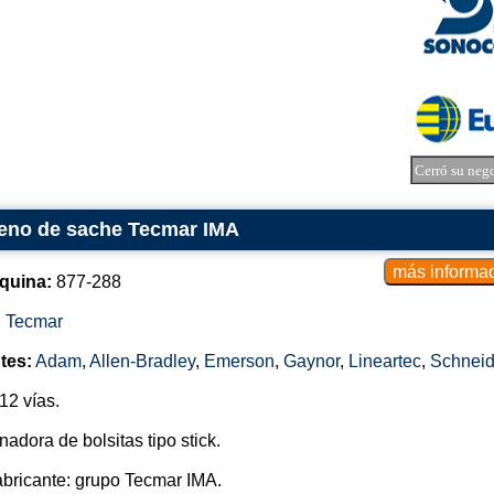
Cerró su neg
leno de sache Tecmar IMA
quina:
877-288
,
Tecmar
tes:
Adam
,
Allen-Bradley
,
Emerson
,
Gaynor
,
Lineartec
,
Schneid
12 vías.
adora de bolsitas tipo stick.
abricante: grupo Tecmar IMA.