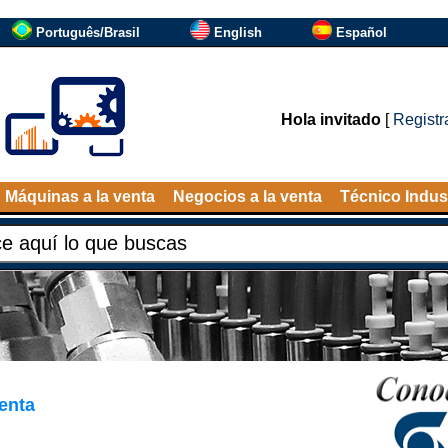
Português/Brasil
English
Español
Hola invitado
[
Registr
Máquinas a la venta
Negocios a la venta
Técnico Indust
enta