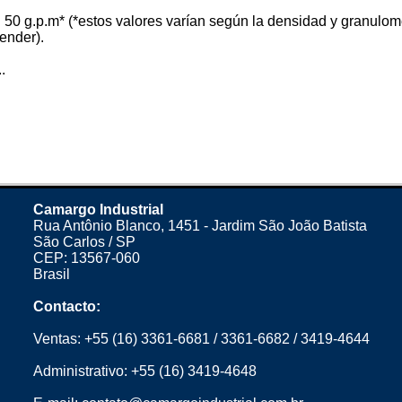
 50 g.p.m* (*estos valores varían según la densidad y granulome
ender).
.
Camargo Industrial
Rua Antônio Blanco, 1451 - Jardim São João Batista
São Carlos / SP
CEP: 13567-060
Brasil
Contacto:
Ventas:
+55 (16) 3361-6681
/
3361-6682
/
3419-4644
Administrativo:
+55 (16) 3419-4648