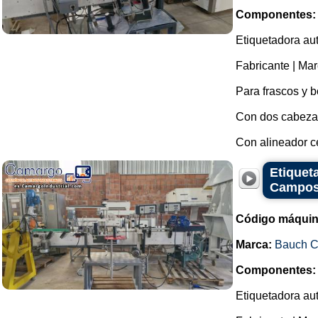
Componentes:
Etiquetadora aut
Fabricante | Ma
Para frascos y b
Con dos cabeza
Con alineador ce
Etiquet
Campo
Código máquin
Marca:
Bauch 
Componentes:
Etiquetadora aut