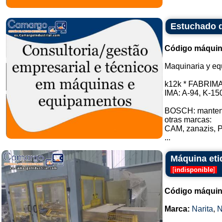
Estuchado d
Código máquin
Maquinaria y eq
k12k * FABRIMA:
IMA: A-94, K-15
BOSCH: manteng
otras marcas:
CAM, zanazis, P
...
Máquina eti
[
indisponible
]
Código máquin
Marca:
Narita
,
N