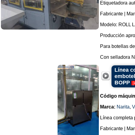
Etiquetadora au
Fabricante | Mar
Modelo: ROLL L
Producción apro
Para botellas de 
Con selladora No
Línea c
embotel
BOPP
[
Código máquin
Marca:
Narita
,
V
Línea completa 
Fabricante | Ma