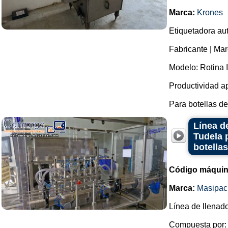
Marca:
Krones
Etiquetadora aut
Fabricante | Mar
Modelo: Rotina I
Productividad a
Para botellas de
Línea d
Tudela 
botella
Código máquin
Marca:
Masipac
Línea de llenado
Compuesta por: