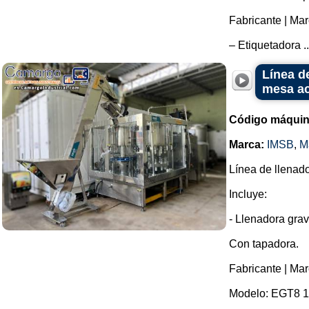
Fabricante | Mar
– Etiquetadora ..
Línea d
mesa a
Código máquin
Marca:
IMSB
,
M
Línea de llenad
Incluye:
- Llenadora grav
Con tapadora.
Fabricante | Ma
Modelo: EGT8 16