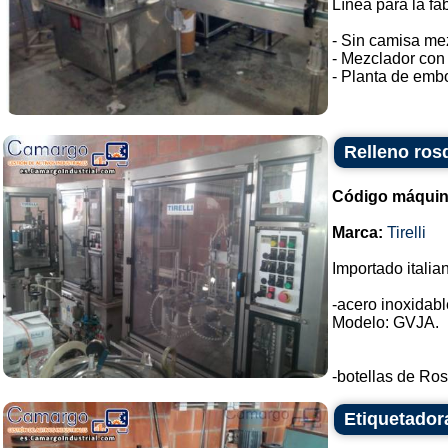
Línea para la fa
- Sin camisa me
- Mezclador con 
- Planta de embo
Relleno rosq
Código máquin
Marca:
Tirelli
Importado italia
-acero inoxidable
Modelo: GVJA.
-botellas de Ros
Etiquetador