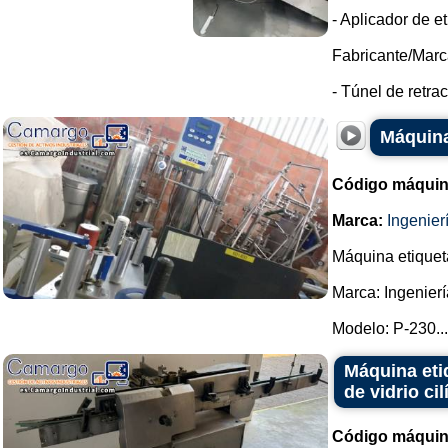
- Aplicador de e
Fabricante/Marc
- Túnel de retrac
Máquina
Código máquin
Marca:
Ingenier
Máquina etiquet
Marca: Ingenierí
Modelo: P-230...
Máquina eti
de vidrio cil
Código máquin