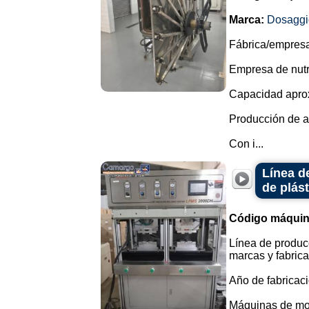
Marca:
Dosaggi
Fábrica/empresa 
Empresa de nutri
Capacidad aprox
Producción de al
Con i...
Línea d
de plást
Código máquin
Línea de producc
marcas y fabrica
Año de fabricaci
Máquinas de mold