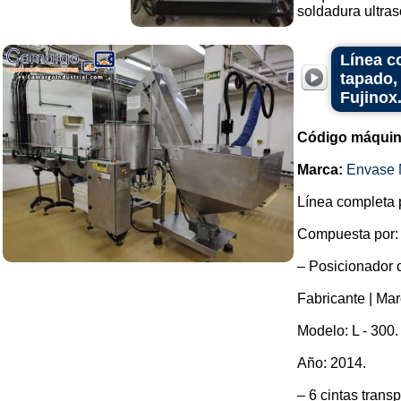
soldadura ultrasó
Línea c
tapado,
Fujinox
Código máquin
Marca:
Envase 
Línea completa p
Compuesta por:
– Posicionador d
Fabricante | Mar
Modelo: L - 300.
Año: 2014.
– 6 cintas trans