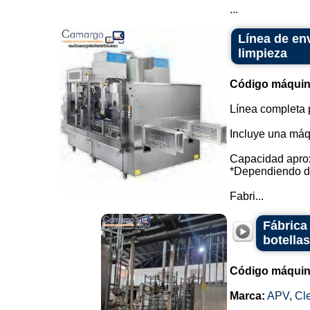
...
Línea de en
limpieza
Código máquin
Línea completa p
Incluye una máq
Capacidad aprox
*Dependiendo de
Fabri...
Fábrica
botella
Código máquin
Marca:
APV
,
Cl