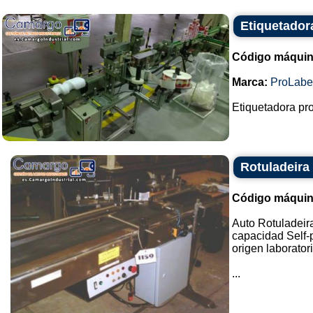
Etiquetador
Código máquin
Marca:
ProLabe
Etiquetadora prol
Rotuladeira
Código máquin
Auto Rotuladeir
capacidad Self-p
origen laborator
...