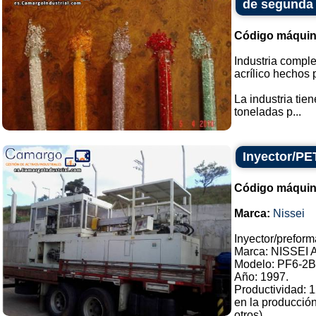
de segunda
Código máquin
Industria comple
acrílico hechos 
La industria tie
toneladas p...
Inyector/PE
Código máquin
Marca:
Nissei
Inyector/preform
Marca: NISSEI 
Modelo: PF6-2B
Año: 1997.
Productividad: 
en la producción
otros).