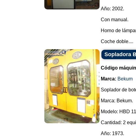
Año: 2002.
Con manual.
Horno de lámpara
Coche doble....
Sopladora 
Código máquin
Marca:
Bekum
Soplador de bot
Marca: Bekum.
Modelo: HBD 11
Cantidad: 2 equi
Año: 1973.