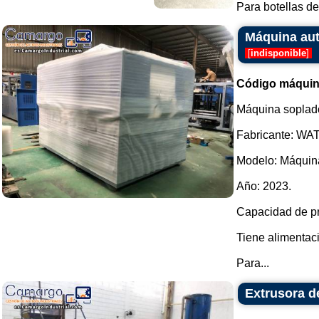
Para botellas de
Máquina au
[
indisponible
]
Código máquin
Máquina soplado
Fabricante: WA
Modelo: Máquin
Año: 2023.
Capacidad de pr
Tiene alimentaci
Para...
Extrusora d