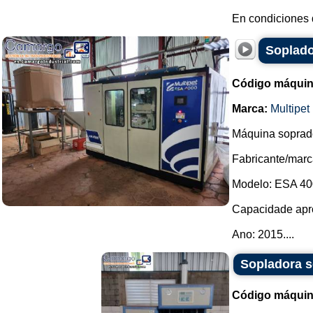
En condiciones d
Soplado
Código máquin
Marca:
Multipet
Máquina soprado
Fabricante/marca
Modelo: ESA 40
Capacidade apr
Ano: 2015....
Sopladora s
Código máquin