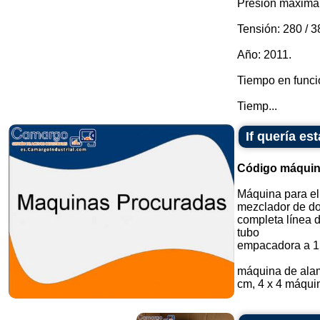
Presión máxima 
Tensión: 280 / 3
Año: 2011.
Tiempo en funci
Tiemp...
If quería e
Código máquin
Máquina para el
mezclador de do
completa línea 
tubo
empacadora a 1
máquina de alam
cm, 4 x 4 máquin