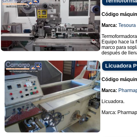
Termoformad
Código máquin
Marca:
Tesoura
Termoformadora 
Equipo hace la f
marco para sopl
después de llena
Licuadora 
Código máquin
Marca:
Pharma
Licuadora.
Marca: Pharmapa