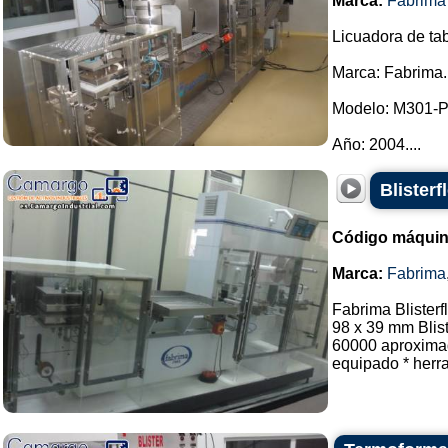
Marca:
Fabrima
Licuadora de tab
Marca: Fabrima.
Modelo: M301-
Año: 2004....
Blister
Código máquin
Marca:
Fabrima
Fabrima Blisterf
98 x 39 mm Blis
60000 aproximad
equipado * herra