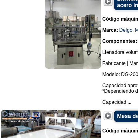
acero i
Código máquin
Marca:
Delgo
,
M
Componentes:
Llenadora volumé
Fabricante | Mar
Modelo: DG-200
Capacidad aprox
*Dependiendo de
Capacidad ...
Mesa de
Código máquin