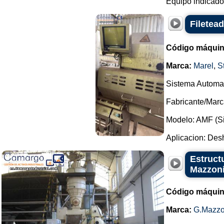
Equipo indicado 
Filetea
Código máquin
Marca:
Marel
,
S
Sistema Automat
Fabricante/Marca
Modelo: AMF (Si
Aplicacion: Desh
Estruct
Mazzon
Código máquin
Marca:
G.Mazzo