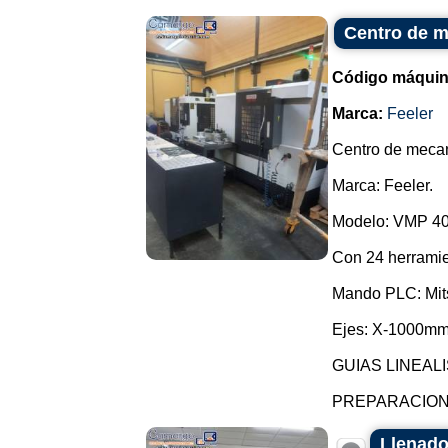
Centro de m
Código máquin
Marca:
Feeler
Centro de meca
Marca: Feeler.
Modelo: VMP 40
Con 24 herramie
Mando PLC: Mits
Ejes: X-1000m
GUIAS LINEALI
PREPARACION 
Llenado