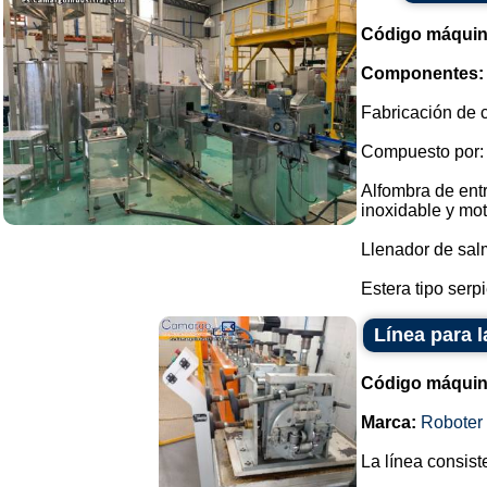
Código máquin
Componentes:
Fabricación de 
Compuesto por:
Alfombra de ent
inoxidable y mot
Llenador de sal
Estera tipo serp
Línea para 
Código máquin
Marca:
Roboter
La línea consist