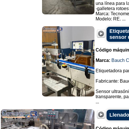
una línea para l
-galletera roto
Marca: Tecnome
Modelo: RE. ...
Etiquet
sensor 
Código máquin
Marca:
Bauch 
Etiquetadora par
Fabricante: Ba
Sensor ultrasóni
transparente, pa
...
Llenado
Código máquin