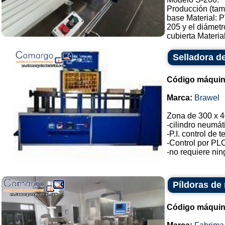
Producción (tam
base Material:
205 y el diámet
cubierta Material
Selladora de
Código máquin
Marca:
Brawel
Zona de 300 x 4
-cilindro neumát
-P.I. control de
-Control por PL
-no requiere ning
Píldoras de
Código máquin