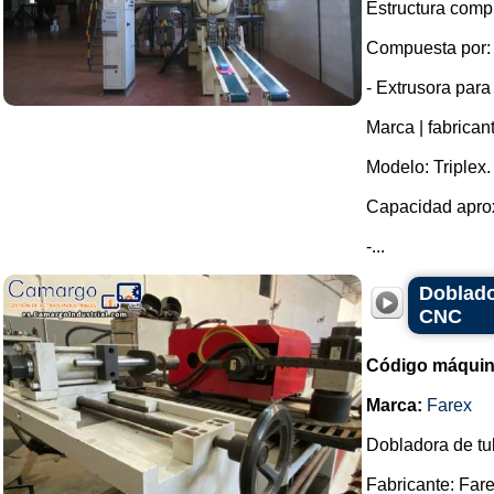
Estructura compl
Compuesta por:
- Extrusora para
Marca | fabrican
Modelo: Triplex.
Capacidad aprox
-...
Doblado
CNC
Código máquin
Marca:
Farex
Dobladora de tub
Fabricante: Fare