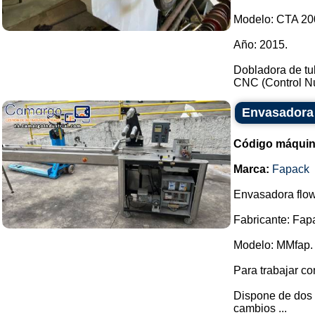
Modelo: CTA 20
Año: 2015.
Dobladora de tub
CNC (Control Nu
Envasadora
Código máquin
Marca:
Fapack
Envasadora flow
Fabricante: Fap
Modelo: MMfap.
Para trabajar c
Dispone de dos 
cambios ...