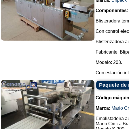
Marca:
Blipack
Componentes:
Blisteradora te
Con control elec
Blisterizadora a
Fabricante: Blip
Modelo: 203.
Con estación int.
Paquete de 
Código máquin
Marca:
Mario Cr
Emblistadeira a
Mario Cricca Br
Modelo S-200.