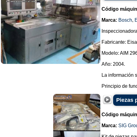
Código máquin
Marca:
Bosch
,
E
Inspeccionadora
Fabricante: Eis
Modelo: AIM 296
Año: 2004.
La información 
Principio de funci
Piezas 
Código máquin
Marca:
SIG Gro
Kit de piezas p