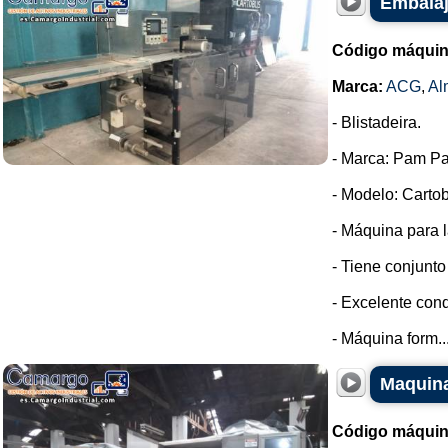
Embalaj
Código máquin
Marca:
ACG
,
Al
- Blistadeira.
- Marca: Pam Pa
- Modelo: Cartob
- Máquina para l
- Tiene conjunto
- Excelente cond
- Máquina form..
Maquina
Código máquin