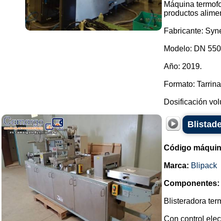
Máquina termofo
productos alimen
Fabricante: Syne
Modelo: DN 550
Año: 2019.
Formato: Tarrin
Dosificación vol
Blistade
Código máquin
Marca:
Blipack
Componentes:
Blisteradora te
Con control elec