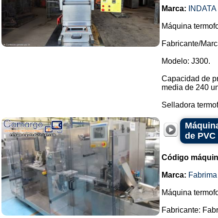
Marca:
INDATA
Máquina termof
Fabricante/Marca
Modelo: J300.
Capacidad de pr
media de 240 un
Selladora termof.
Máquina
de PVC
Código máquin
Marca:
Fabrima
Máquina termofo
Fabricante: Fab