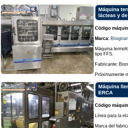
Máquina ter
lácteas y de
Código máquin
Marca:
Bisigna
Máquina termofor
tipo FFS.
Fabricante: Bis
Próximamente má
Máquina lle
ERCA
Código máquin
Línea para la el
Marca del fabri