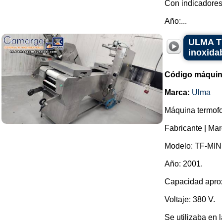
Con indicadores
Año:...
ULMA TF
inoxida
Código máquin
Marca:
Ulma
Máquina termofo
Fabricante | Ma
Modelo: TF-MINI
Año: 2001.
Capacidad aprox
Voltaje: 380 V.
Se utilizaba en 