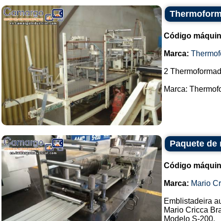
Thermoform
Código máquin
Marca:
Thermof
2 Thermoformad
Marca: Thermofo
Paquete de 
Código máquin
Marca:
Mario Cr
Emblistadeira a
Mario Cricca Br
Modelo S-200.