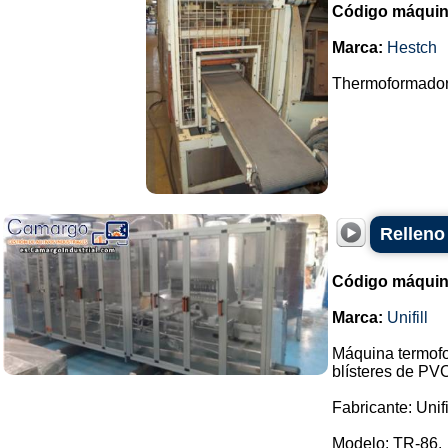
Código máquin
Marca:
Hestch
Thermoformadora
Relleno
Código máquin
Marca:
Unifill
Máquina termofo
blísteres de PVC
Fabricante: Unifi
Modelo: TR-86.