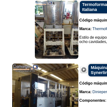
Termoformad
Italiana
Código máquin
Marca:
Thermof
Estilo de equip
ocho cavidades, 
Máquina
Synerli
Código máquin
Marca:
Dinieper
Componentes: