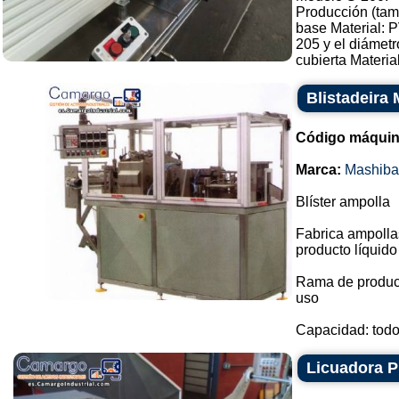
Producción (tam
base Material:
205 y el diámet
cubierta Material
Blistadeira
Código máquin
Marca:
Mashiba
Blíster ampolla
Fabrica ampollas
producto líquido
Rama de producc
uso
Capacidad: todos
Licuadora 