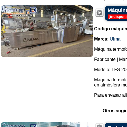
Máquina
[
indisponi
Código máquin
Marca:
Ulma
Máquina termofo
Fabricante | Ma
Modelo: TFS 20
Máquina termofor
en atmósfera mo
Para envasar ali
Otros sugir