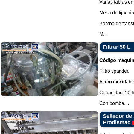
Varias tablas en
Mesa de fijació
Bomba de transf
M...
Filtrar 50 L
Código máquin
Filtro sparkler.
Acero inoxidabl
Capacidad: 50 li
Con bomba....
Sellador de 
Prodismaq