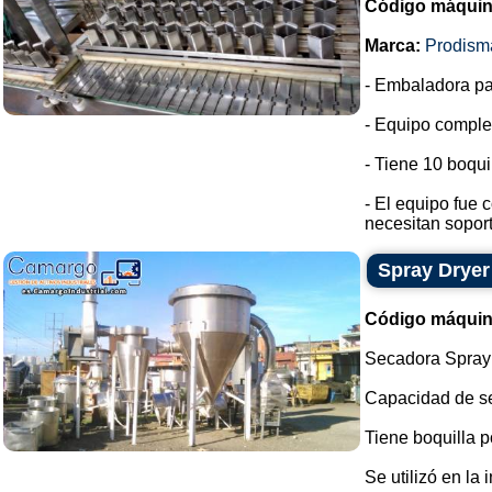
Código máquin
Marca:
Prodism
- Embaladora pa
- Equipo complet
- Tiene 10 boqui
- El equipo fue 
necesitan soport
Spray Dryer
Código máquin
Secadora Spray 
Capacidad de se
Tiene boquilla p
Se utilizó en la 