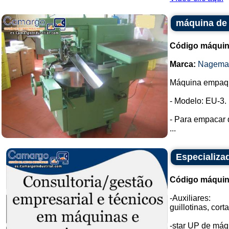
máquina de
Código máquin
Marca:
Nagema
Máquina empaq
- Modelo: EU-3.
- Para empacar 
...
Especializa
Código máquin
-Auxiliares:
guillotinas, cort
-star UP de máq