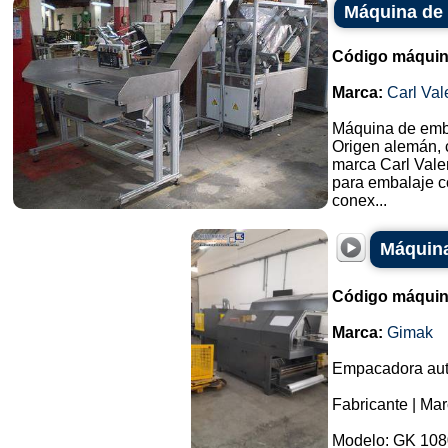
Máquina de 
Código máquin
Marca:
Carl Val
Máquina de emba
Origen alemán, 
marca Carl Vale
para embalaje 
conex...
Máquina
Código máquin
Marca:
Gimak
Empacadora autom
Fabricante | Ma
Modelo: GK 108