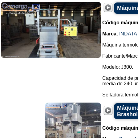
Máquina
Código máquin
Marca:
INDATA
Máquina termof
Fabricante/Marca
Modelo: J300.
Capacidad de pr
media de 240 un
Selladora termof.
Máquina
Brasho
Código máquin