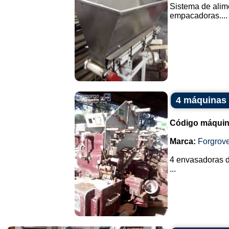
Sistema de alim
empacadoras....
4 máquinas 
Código máquin
Marca:
Forgrov
4 envasadoras d
...