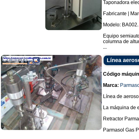
Taponadora elec
Fabricante | Ma
Modelo: BA002.
Equipo semiauto
columna de altur
...
Línea aeros
Código máquin
Marca:
Parmaso
Línea de aeroso
La máquina de e
Retractor Parma
Parmasol Gas P