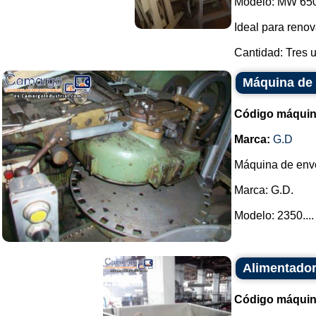
Modelo: MW 650
Ideal para renov
Cantidad: Tres u
Máquina de
Código máquin
Marca:
G.D
Máquina de envo
Marca: G.D.
Modelo: 2350....
Alimentador
Código máquin