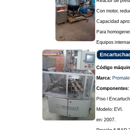
Reactor de pres
Con motor, reduc
Capacidad aprox
Para homogeneiz
Equipos interna
Encartuchad
Código máquin
Marca:
Promale
Componentes:
Piso / Encartuc
Modelo: EVI.
en: 2007.