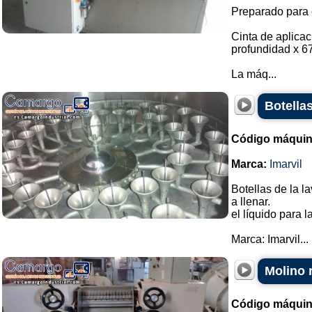
Preparado para 
Cinta de aplica
profundidad x 6
La máq...
Botella
Código máquin
Marca:
Imarvil
Botellas de la la
a llenar.
el líquido para l
Marca: Imarvil...
Molino 
Código máquin