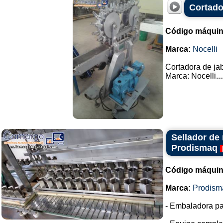
Cortado
Código máquin
Marca:
Nocelli
Cortadora de jab
Marca: Nocelli...
Sellador de 
Prodismaq
Código máquin
Marca:
Prodism
- Embaladora pa