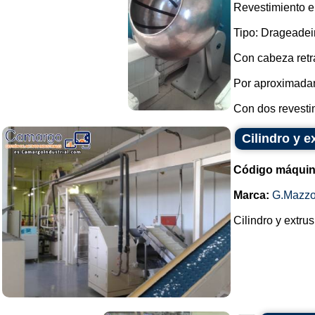
Revestimiento en
Tipo: Drageadei
Con cabeza retrá
Por aproximada
Con dos revestim
Cilindro y 
Código máquin
Marca:
G.Mazzo
Cilindro y extru