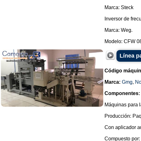
Marca: Steck
Inversor de frec
Marca: Weg.
Modelo: CFW 08.
Línea p
Código máquin
Marca:
Gmg
,
No
Componentes:
Máquinas para la
Producción: Paq
Con aplicador au
Compuesto por: