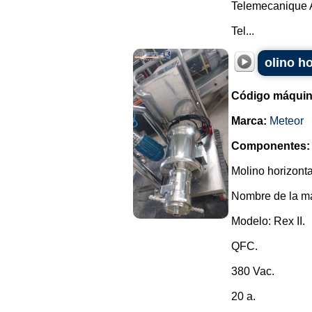
Telemecanique A
Tel...
olino ho
Código máquin
Marca:
Meteor
Componentes:
Molino horizonta
Nombre de la ma
Modelo: Rex II.
QFC.
380 Vac.
20 a.