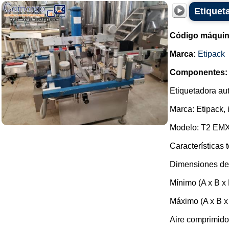
Etiquet
Código máquin
Marca:
Etipack
Componentes:
Etiquetadora au
Marca: Etipack, i
Modelo: T2 EM
Características 
Dimensiones del
Mínimo (A x B x 
Máximo (A x B x
Aire comprimido