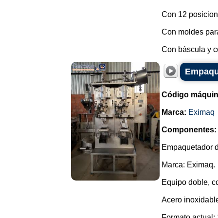
Con 12 posicion
Con moldes para
Con báscula y co
Empaque
Código máquin
Marca:
Eximaq
Componentes:
Empaquetador de
Marca: Eximaq.
Equipo doble, co
Acero inoxidabl
Formato actual: 1