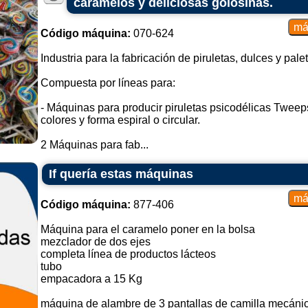
caramelos y deliciosas golosinas.
Código máquina:
070-624
Industria para la fabricación de piruletas, dulces y pale
Compuesta por líneas para:
- Máquinas para producir piruletas psicodélicas Tweeps
colores y forma espiral o circular.
2 Máquinas para fab...
If quería estas máquinas
Código máquina:
877-406
Máquina para el caramelo poner en la bolsa
mezclador de dos ejes
completa línea de productos lácteos
tubo
empacadora a 15 Kg
máquina de alambre de 3 pantallas de camilla mecán