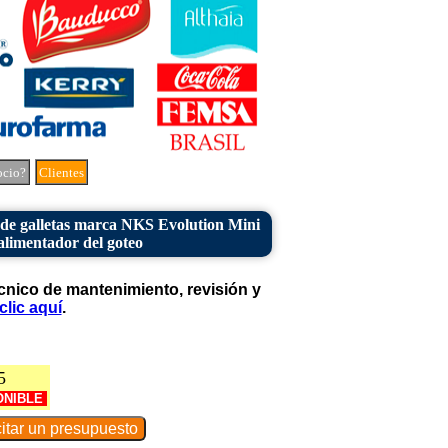
ocio?
Clientes
de galletas marca NKS Evolution Mini
alimentador del goteo
cnico de mantenimiento, revisión y
clic aquí
.
5
ONIBLE