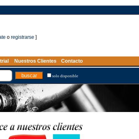
ate
o
registrarse
]
rial
Nuestros Clientes
Contacto
solo disponible