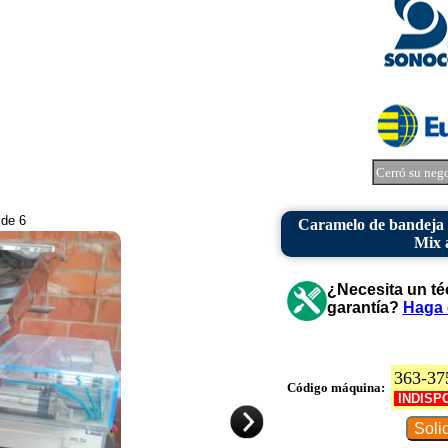
Cerró su neg
 de 6
Caramelo de bandeja 
Mix 
¿Necesita un té
garantía?
Haga 
363-37
Código máquina:
INDISP