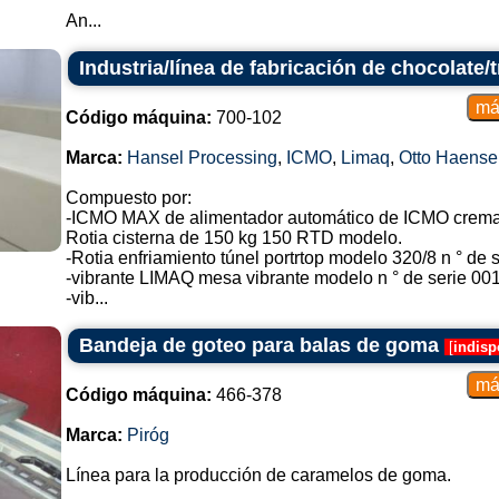
An...
Industria/línea de fabricación de chocolate/t
Código máquina:
700-102
Marca:
Hansel Processing
,
ICMO
,
Limaq
,
Otto Haense
Compuesto por:
-ICMO MAX de alimentador automático de ICMO crema
Rotia cisterna de 150 kg 150 RTD modelo.
-Rotia enfriamiento túnel portrtop modelo 320/8 n ° de s
-vibrante LIMAQ mesa vibrante modelo n ° de serie 001
-vib...
Bandeja de goteo para balas de goma
[
indisp
Código máquina:
466-378
Marca:
Piróg
Línea para la producción de caramelos de goma.