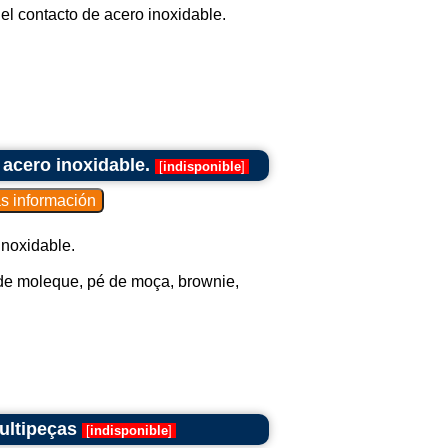
l contacto de acero inoxidable.
acero inoxidable.
[
indisponible
]
noxidable.
é de moleque, pé de moça, brownie,
ultipeças
[
indisponible
]