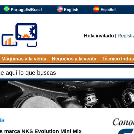
Português/Brasil
English
Español
Hola invitado
[
Registr
Máquinas a la venta
Negocios a la venta
Técnico Indust
ta
as marca NKS Evolution Mini Mix