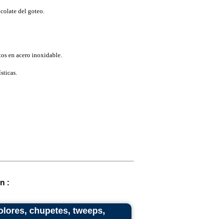
colate del goteo.
os en acero inoxidable.
sticas.
n :
colores, chupetes, tweeps,