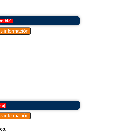
onible
]
le
]
os.