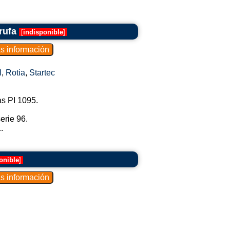
rufa
[
indisponible
]
l
,
Rotia
,
Startec
s PI 1095.
erie 96.
.
onible
]