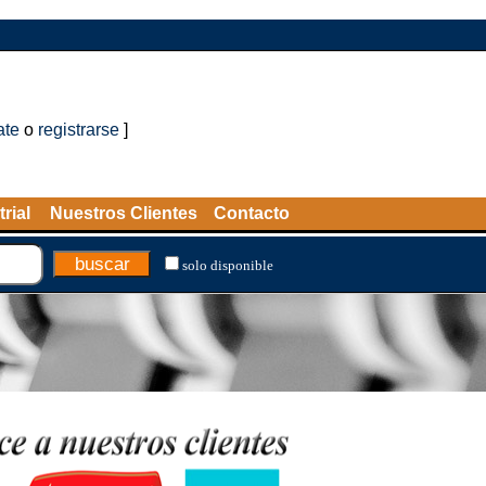
ate
o
registrarse
]
rial
Nuestros Clientes
Contacto
solo disponible