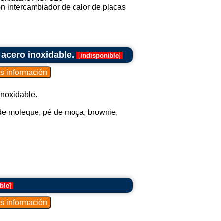
on intercambiador de calor de placas
acero inoxidable.
[
indisponible
]
noxidable.
é de moleque, pé de moça, brownie,
ble
]