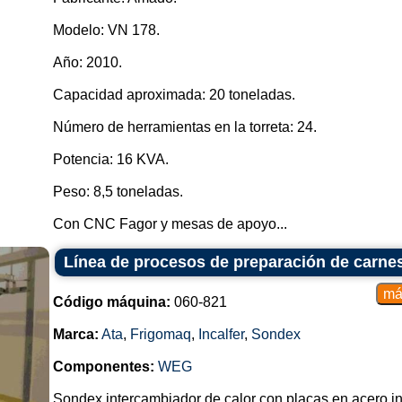
Modelo: VN 178.
Año: 2010.
Capacidad aproximada: 20 toneladas.
Número de herramientas en la torreta: 24.
Potencia: 16 KVA.
Peso: 8,5 toneladas.
Con CNC Fagor y mesas de apoyo...
Línea de procesos de preparación de carne
Código máquina:
060-821
Marca:
Ata
,
Frigomaq
,
Incalfer
,
Sondex
Componentes:
WEG
Sondex intercambiador de calor con placas en acero i