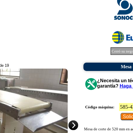
Cerró su neg
 de 19
Mesa 
¿Necesita un té
garantía?
Haga 
585-4
Código máquina:
Mesa de corte de 520 mm en ace