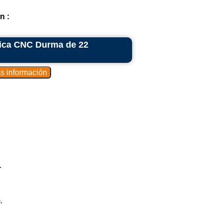
n :
lica CNC Durma de 22
.
.