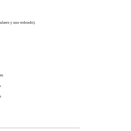
gulares y uno redondo).
 m.
.
.