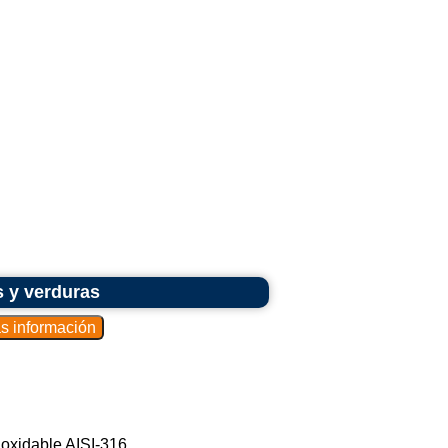
s y verduras
noxidable AISI-316