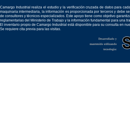
Camargo Industrial realiza el estudio y la verificación cruzada de datos para c
maquinaria intermediaria, la información es proporcionada por terceros y debe 
de consultores y técnicos especializados. Este apoyo tiene como objetivo garantiz
reglamentarias del Ministerio de Trabajo y la información fundamental para una tr
El inventario propio de Camargo Industrial está disponible para su consulta en nu
Se requiere cita previa para las visitas.
Desarrollado y
mantenido utilizando
tecnología: