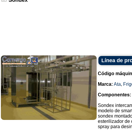
Sondex
Línea de pr
Código máquin
Marca:
Ata
,
Fri
Componentes:
Sondex intercam
modelo de smart-
sondex montado
esterilizador de
spray para desinf