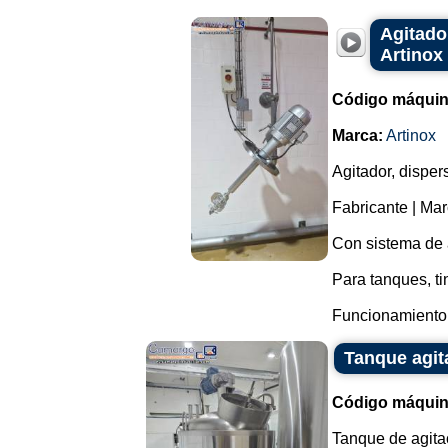
Agitado
Artinox
Código máquin
Marca:
Artinox
Agitador, dispe
Fabricante | Mar
Con sistema de a
Para tanques, t
Funcionamiento i
Tanque agit
Código máquin
Tanque de agitac