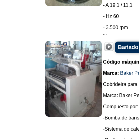
- A 19,1 / 11,1
- Hz 60
- 3.500 rpm
...
Bañador
Código máquin
Marca:
Baker P
Cobrideira para 
Marca: Baker Pe
Compuesto por:
-Bomba de trans
-Sistema de cale