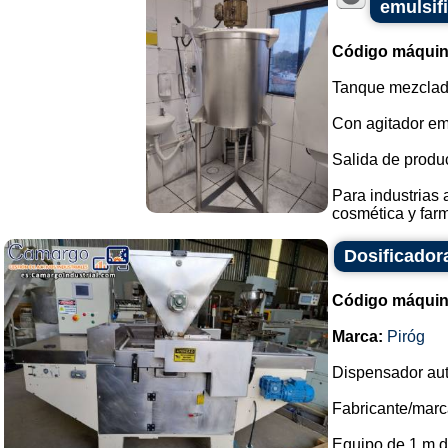
emulsif
Código máquin
Tanque mezclado
Con agitador e
Salida de product
Para industrias
cosmética y farm
Dosificador
Código máquin
Marca:
Piróg
Dispensador aut
Fabricante/marca
Equipo de 1 m de