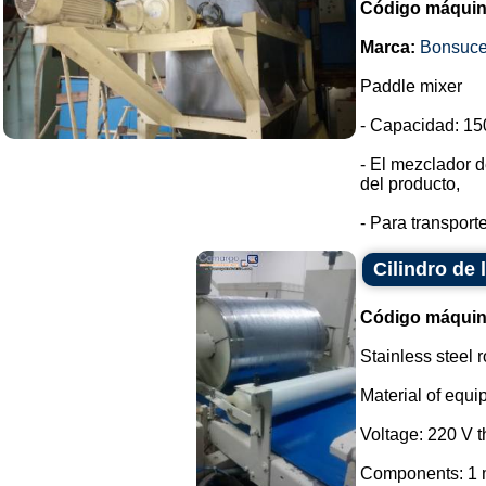
Código máquin
Marca:
Bonsuc
Paddle mixer
- Capacidad: 150
- El mezclador d
del producto,
- Para transport
Cilindro de
Código máquin
Stainless steel r
Material of equi
Voltage: 220 V 
Components: 1 m