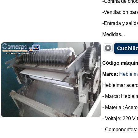
-Cortina de choc
-Ventilación par
-Entrada y sali
Medidas...
Cuchill
Código máquin
Marca:
Hebleim
Hebleimar acero 
- Marca: Heblei
- Material: Acer
- Voltaje: 220 V t
- Componentes: 