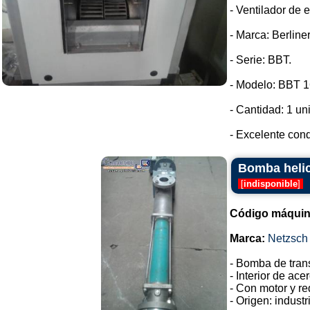
- Ventilador de 
- Marca: Berliner
- Serie: BBT.
- Modelo: BBT 1
- Cantidad: 1 un
- Excelente cond
Bomba helic
[
indisponible
]
Código máquin
Marca:
Netzsch
- Bomba de trans
- Interior de ace
- Con motor y re
- Origen: industr