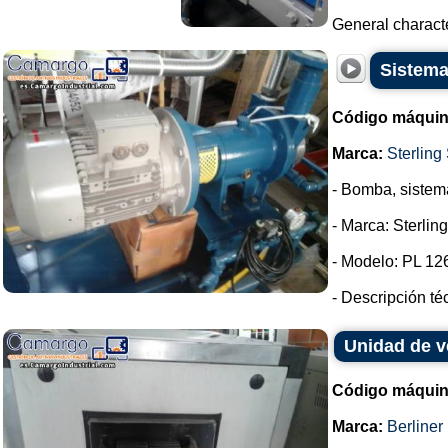
General characte
Sistema
Código máquin
Marca:
Sterling 
- Bomba, sistem
- Marca: Sterlin
- Modelo: PL 12
- Descripción t
Unidad de ve
Código máquin
Marca:
Berliner 