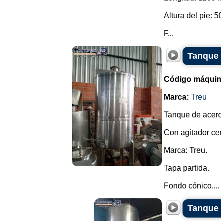
Altura del pie: 
F...
Tanque 
Código máquin
Marca:
Treu
Tanque de acero
Con agitador ce
Marca: Treu.
Tapa partida.
Fondo cónico....
Tanque 