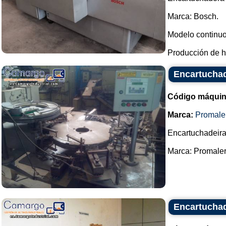
Marca: Bosch.
Modelo continuo
Producción de ha
Encartuchad
Código máquin
Marca:
Promale
Encartuchadeira
Marca: Promaler.
Encartucha