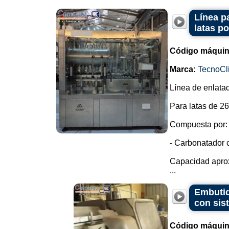
Línea p
latas po
Código máquin
Marca:
TecnoCl
Línea de enlata
Para latas de 26
Compuesta por:
- Carbonatador 
Capacidad aprox
...
Embutid
con sis
Código máquin