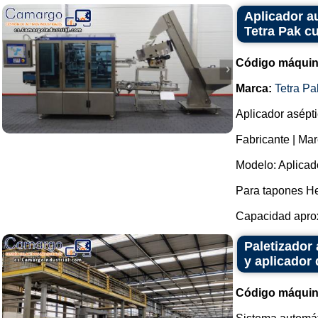
Aplicador a
Tetra Pak c
Código máquin
Marca:
Tetra Pa
Aplicador asépt
Fabricante | Mar
Modelo: Aplicad
Para tapones He
Capacidad aprox
Paletizador
y aplicador 
Código máquin