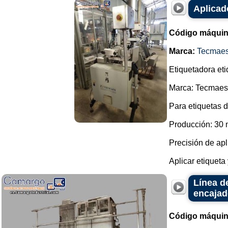
Aplicad
Código máquin
Marca:
Tecmae
Etiquetadora eti
Marca: Tecmaes
Para etiquetas 
Producción: 30 
Precisión de ap
Aplicar etiqueta
Línea d
encajad
Código máquin