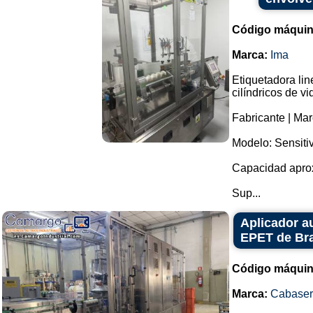
Código máquin
Marca:
Ima
Etiquetadora lin
cilíndricos de vi
Fabricante | Mar
Modelo: Sensiti
Capacidad aprox
Sup...
Aplicador a
EPET de Bra
Código máquin
Marca:
Cabaser