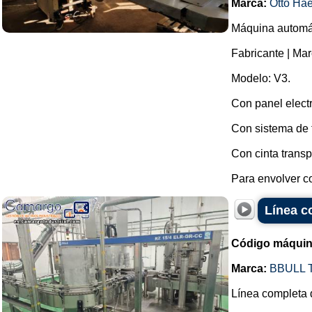
Marca:
Otto Ha
Máquina automát
Fabricante | Mar
Modelo: V3.
Con panel elect
Con sistema de 
Con cinta transp
Para envolver co
Línea c
Código máquin
Marca:
BBULL
Línea completa 