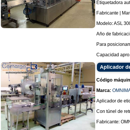
Etiquetadora au
Fabricante | Ma
Modelo: ASL 30
Año de fabricaci
Para posicionam
Capacidad apro.
Aplicador d
Código máquin
Marca:
OMNIM
Aplicador de et
Con túnel de ret
Fabricante: O