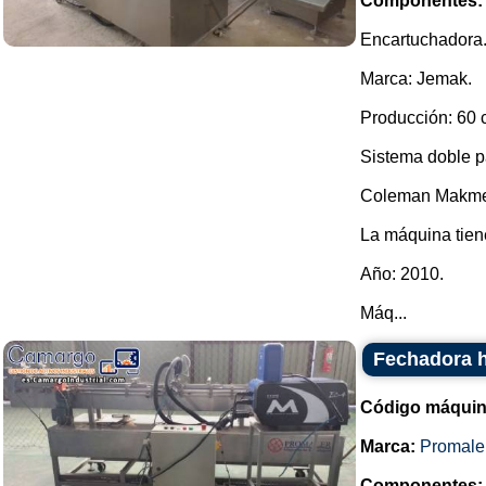
Componentes:
Encartuchadora
Marca: Jemak.
Producción: 60 
Sistema doble pa
Coleman Makme
La máquina tiene
Año: 2010.
Máq...
Fechadora h
Código máquin
Marca:
Promale
Componentes: