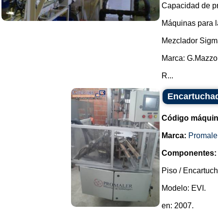
Capacidad de pro
Máquinas para l
Mezclador Sigm
Marca: G.Mazzo
R...
Encartuchad
Código máquin
Marca:
Promale
Componentes:
Piso / Encartuc
Modelo: EVI.
en: 2007.