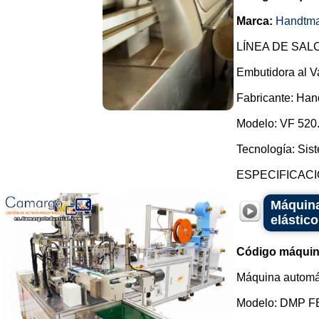
Marca:
Handtm
LÍNEA DE SAL
Embutidora al V
Fabricante: Ha
Modelo: VF 520
Tecnología: Sis
ESPECIFICACIO
Máquina
elástic
Código máquin
Máquina automáti
Modelo: DMP F