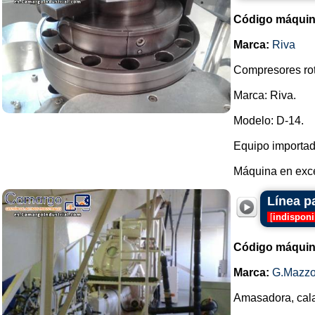
Código máquin
Marca:
Riva
Compresores rot
Marca: Riva.
Modelo: D-14.
Equipo importad
Máquina en exce
Línea p
[
indisponi
Código máquin
Marca:
G.Mazzo
Amasadora, cala