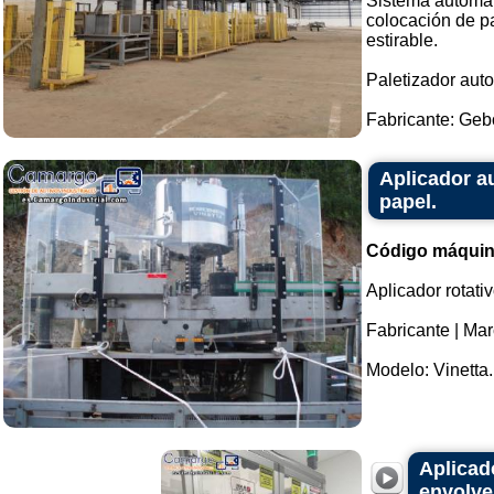
Sistema automáti
colocación de pa
estirable.
Paletizador aut
Fabricante: Geb
Aplicador a
papel.
Código máquin
Aplicador rotati
Fabricante | Mar
Modelo: Vinetta..
Aplicad
envolve