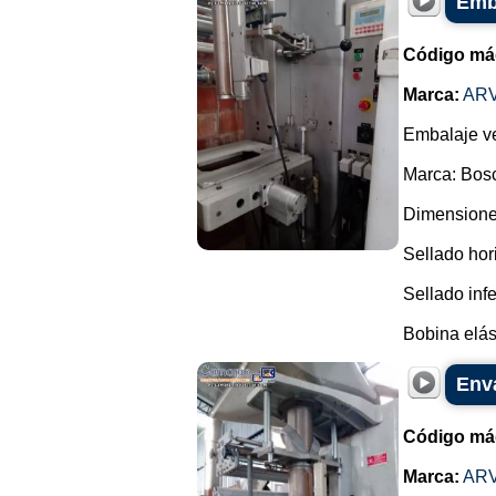
Emb
Código má
Marca:
AR
Embalaje ve
Marca: Bosc
Dimensiones
Sellado hor
Sellado infe
Bobina elást
Enva
Código má
Marca:
AR