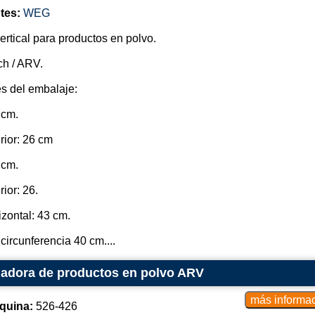
tes:
WEG
rtical para productos en polvo.
h / ARV.
s del embalaje:
 cm.
rior: 26 cm
 cm.
rior: 26.
izontal: 43 cm.
circunferencia 40 cm....
nadora de productos en polvo ARV
quina:
526-426