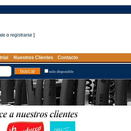
ate
o
registrarse
]
rial
Nuestros Clientes
Contacto
solo disponible