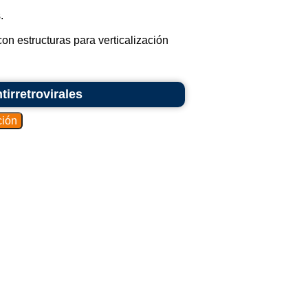
.
n estructuras para verticalización
irretrovirales