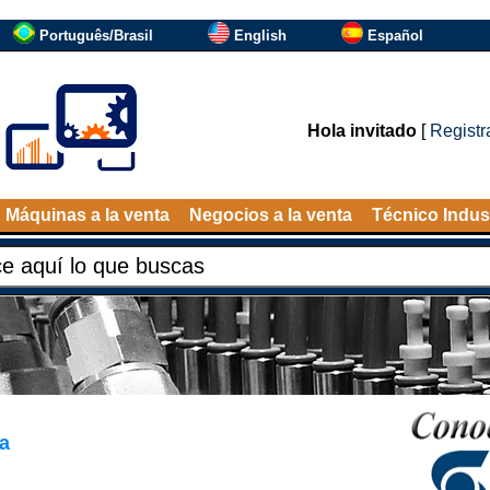
Português/Brasil
English
Español
Hola invitado
[
Registr
Máquinas a la venta
Negocios a la venta
Técnico Indust
a