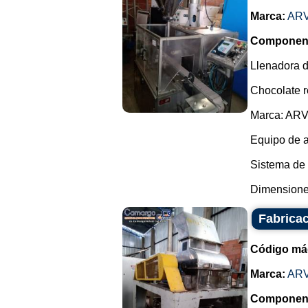
Marca:
AR
Componen
Llenadora d
Chocolate re
Marca: ARV
Equipo de a
Sistema de 
Dimensiones 
Fabricac
Código má
Marca:
AR
Componen