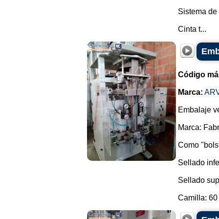
Sistema de 
Cinta t...
Emba
Código má
Marca:
AR
Embalaje ve
Marca: Fabr
Como "bolsa
Sellado infe
Sellado sup
Camilla: 60 