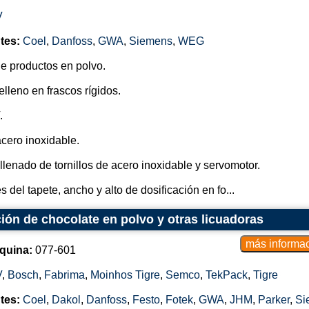
V
tes:
Coel
,
Danfoss
,
GWA
,
Siemens
,
WEG
e productos en polvo.
lleno en frascos rígidos.
.
cero inoxidable.
llenado de tornillos de acero inoxidable y servomotor.
del tapete, ancho y alto de dosificación en fo...
ión de chocolate en polvo y otras licuadoras
quina:
077-601
V
,
Bosch
,
Fabrima
,
Moinhos Tigre
,
Semco
,
TekPack
,
Tigre
tes:
Coel
,
Dakol
,
Danfoss
,
Festo
,
Fotek
,
GWA
,
JHM
,
Parker
,
Si