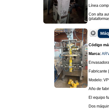
Línea compl
Con alta au
(plataformas
Máqu
Código má
Marca:
AR
Envasadora 
Fabricante 
Modelo: VPN
Año de fabr
El equipo f
Dos máquina