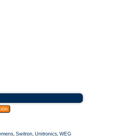
emens
,
Switron
,
Unitronics
,
WEG