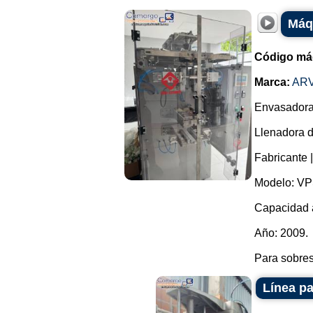
Máqu
Código má
Marca:
AR
Envasadora
Llenadora d
Fabricante 
Modelo: VP
Capacidad a
Año: 2009.
Para sobres
Línea pa