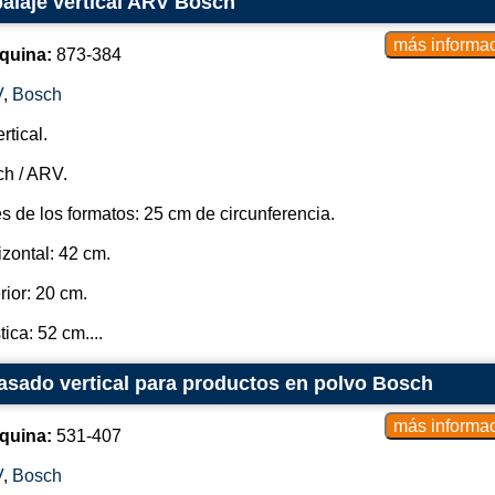
alaje vertical ARV Bosch
quina:
873-384
V
,
Bosch
rtical.
h / ARV.
 de los formatos: 25 cm de circunferencia.
izontal: 42 cm.
rior: 20 cm.
ica: 52 cm....
sado vertical para productos en polvo Bosch
quina:
531-407
V
,
Bosch