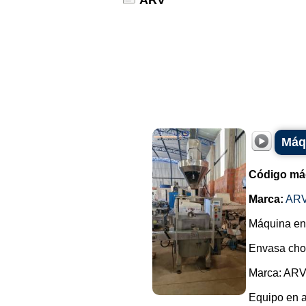
ARV
Máq
Código má
Marca:
AR
Máquina env
Envasa choc
Marca: ARV
Equipo en a