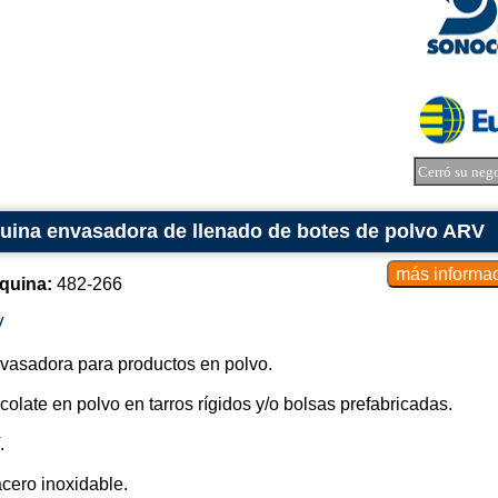
Cerró su neg
uina envasadora de llenado de botes de polvo ARV
quina:
482-266
V
asadora para productos en polvo.
olate en polvo en tarros rígidos y/o bolsas prefabricadas.
.
cero inoxidable.