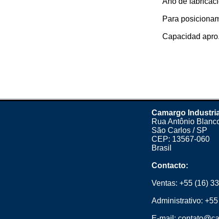
Año de fabricaci
Para posicionam
Capacidad apro.
Camargo Industria
Rua Antônio Blanco
São Carlos / SP
CEP: 13567-060
Brasil
Contacto:
Ventas:
+55 (16) 3
Administrativo:
+55
E-mail:
contato@ca