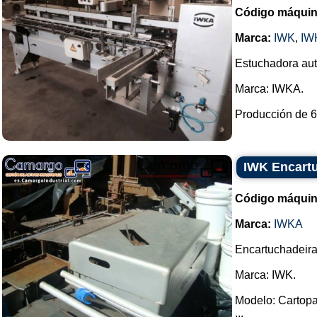
Código máquin
Marca:
IWK
,
IW
Estuchadora auto
Marca: IWKA.
Producción de 60
IWK Encartu
Código máquin
Marca:
IWKA
Encartuchadeira
Marca: IWK.
Modelo: Cartopa
...