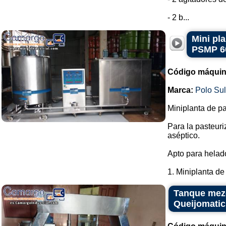
- 2 b...
Mini pl
PSMP 6
Código máquin
Marca:
Polo Su
Miniplanta de pa
Para la pasteur
aséptico.
Apto para helado
1. Miniplanta de 
Tanque mezc
Queijomatic