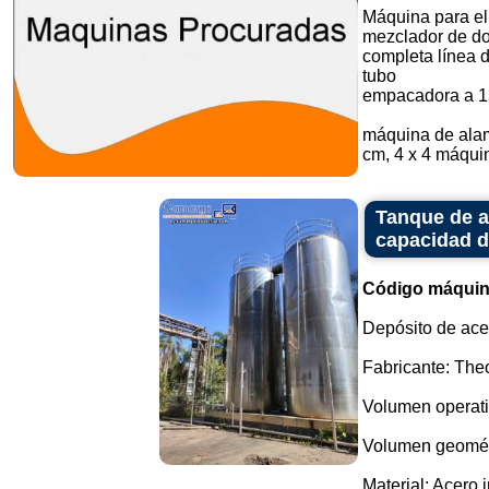
Máquina para el
mezclador de do
completa línea 
tubo
empacadora a 1
máquina de alam
cm, 4 x 4 máquin
Tanque de a
capacidad de
Código máquin
Depósito de ace
Fabricante: Th
Volumen operativ
Volumen geométri
Material: Acero 