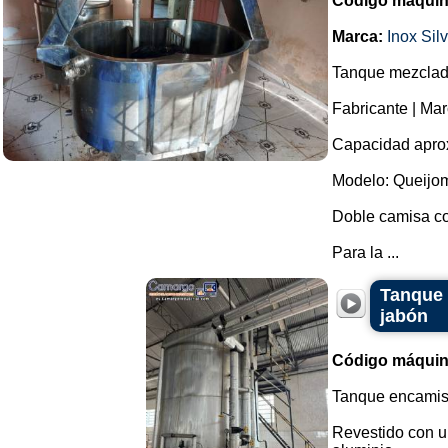
Código máquin
Marca:
Inox Sil
Tanque mezclado
Fabricante | Mar
Capacidad aprox
Modelo: Queijom
Doble camisa co
Para la ...
Tanque 
jabón
Código máquin
Tanque encamisa
Revestido con u