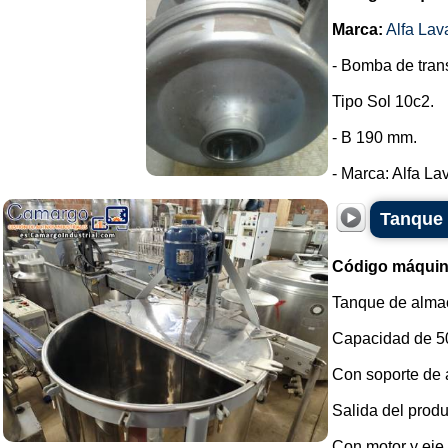
Marca:
Alfa Lav
- Bomba de trans
Tipo Sol 10c2.
- B 190 mm.
- Marca: Alfa Lava
Tanque 
Código máquin
Tanque de almac
Capacidad de 500
Con soporte de 
Salida del produ
Con motor y eje d