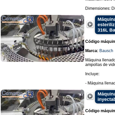
Dimensiones: Diá
Máquina
esteril
316L B
Código máquin
Marca:
Bausch
Máquina llenador
ampollas de vidr
Incluye:
- Máquina llenad
Máquina
inyecta
Código máquin