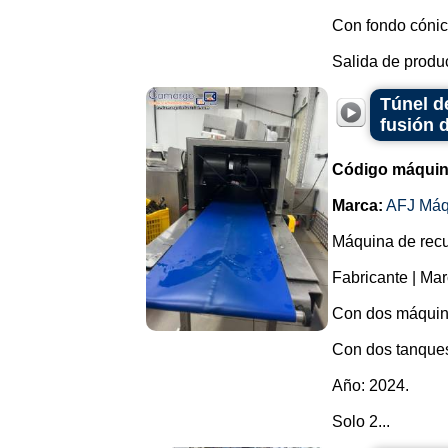
Con fondo cónic
Salida de product
Túnel d
fusión 
Código máquin
Marca:
AFJ Máq
Máquina de recu
Fabricante | Mar
Con dos máquina
Con dos tanques
Año: 2024.
Solo 2...