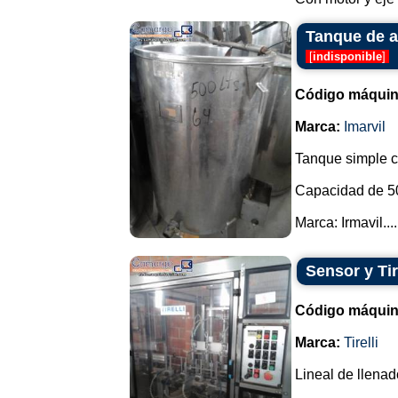
Tanque de a
[
indisponible
]
Código máquin
Marca:
Imarvil
Tanque simple c
Capacidad de 500
Marca: Irmavil....
Sensor y Tir
Código máquin
Marca:
Tirelli
Lineal de llenad