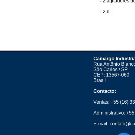
- 2 agitadores d
- 2 b...
Camargo Industria
Rua Antônio Blanco
São Carlos / SP
CEP: 13567-060
Brasil
Contacto:
Ventas:
+55 (16) 3
Administrativo:
+55
E-mail:
contato@ca