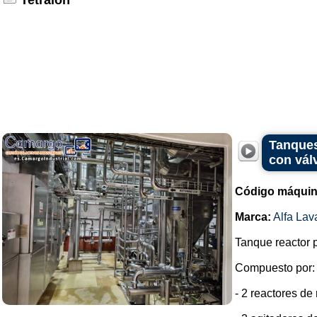
Tetralon
Tanques
con vál
Código máquin
Marca:
Alfa Lav
Tanque reactor p
Compuesto por:
- 2 reactores d