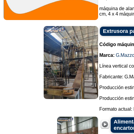
máquina de alam
cm, 4 x 4 máquin
Extrusora p
Código máquin
Marca:
G.Mazzo
Línea vertical c
Fabricante: G.M
Producción esti
Producción esti
Formato actual: 
Aliment
encarto