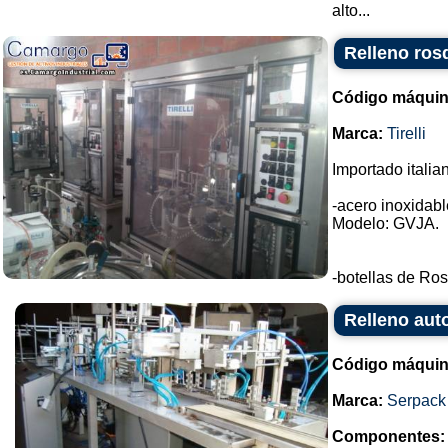
alto...
Relleno rosq
Código máquin
Marca:
Tirelli
Importado italia
-acero inoxidable
Modelo: GVJA.
-botellas de Ros
Relleno aut
Código máquin
Marca:
Serpack
Componentes: