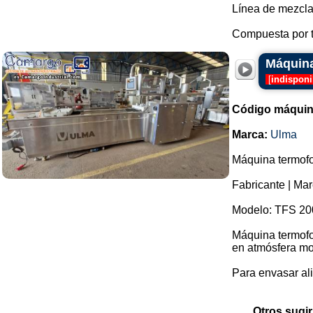
Línea de mezcla
Compuesta por t
Máquina
[
indisponi
Código máquin
Marca:
Ulma
Máquina termofo
Fabricante | Ma
Modelo: TFS 20
Máquina termofor
en atmósfera mo
Para envasar ali
Otros sugir