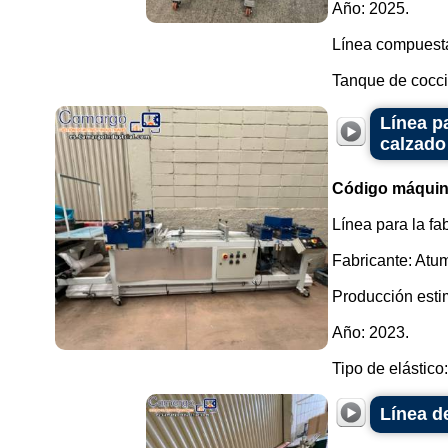
Año: 2025.
Línea compuesta
Tanque de cocció
Línea pa
calzado
Código máquin
Línea para la fa
Fabricante: Atu
Producción esti
Año: 2023.
Tipo de elástico:
Línea d