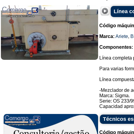
Línea c
Código máquin
Marca:
Ariete
,
B
Componentes:
Línea completa p
Para varias form
Línea compuesta
-Mezclador de a
Marca: Sigma.
Serie: OS 233/9
Capacidad aprox
Técnicos es
Código máquin