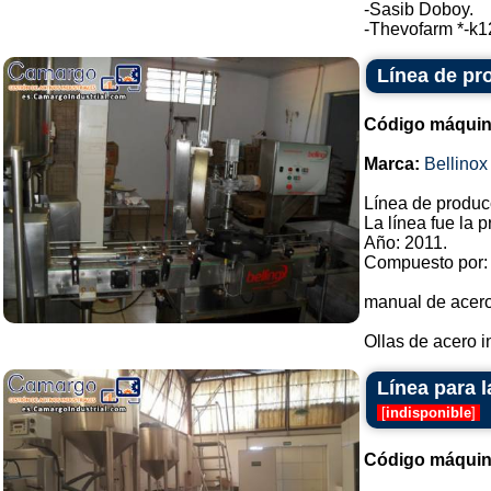
-Sasib Doboy.
-Thevofarm *-k12
Línea de pr
Código máquin
Marca:
Bellinox
Línea de produc
La línea fue la 
Año: 2011.
Compuesto por:
manual de acero 
Ollas de acero in
Línea para 
[
indisponible
]
Código máquin