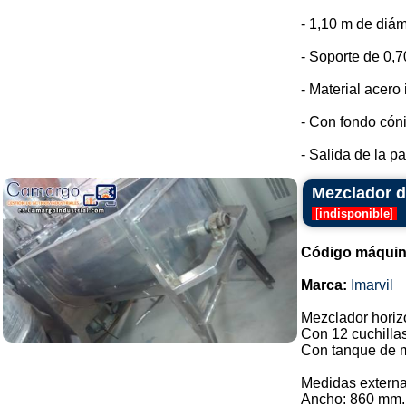
- 1,10 m de diám
- Soporte de 0,7
- Material acero
- Con fondo cón
- Salida de la par
Mezclador de
[
indisponible
]
Código máquin
Marca:
Imarvil
Mezclador horizo
Con 12 cuchilla
Con tanque de m
Medidas externa
Ancho: 860 mm.