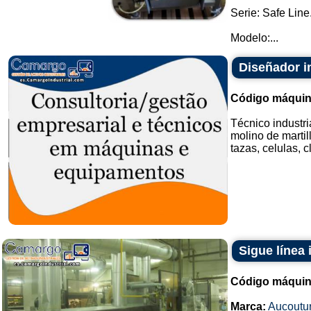
Serie: Safe Line
Modelo:...
Diseñador in
Código máquin
Técnico industri
molino de martil
tazas, celulas, c
Sigue línea 
Código máquin
Marca:
Aucoutur