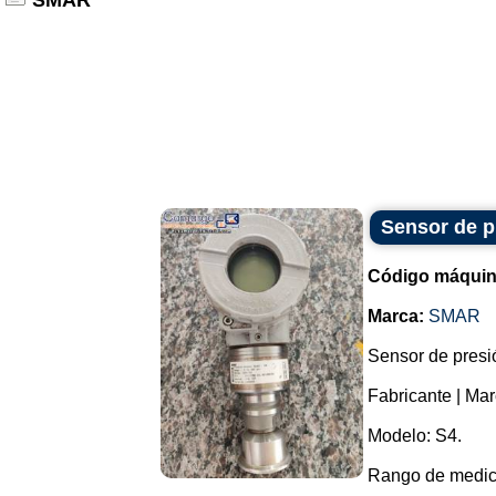
SMAR
Sensor de p
Código máquin
Marca:
SMAR
Sensor de presió
Fabricante | Ma
Modelo: S4.
Rango de medici