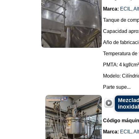
Marca:
ECIL
,
Al
Tanque de compe
Capacidad aprox
Año de fabricaci
Temperatura de 
PMTA: 4 kgf/cm²
Modelo: Cilíndric
Parte supe...
Mezclad
inoxidab
Código máquin
Marca:
ECIL
,
Al