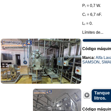
Pᵢ = 0,7 W.
Cᵢ = 6,7 nF.
Lᵢ = 0.
Límites de...
Código máquin
Marca:
Alfa Lav
SAMSON
,
SMA
Tanque 
litros.
Código máquin