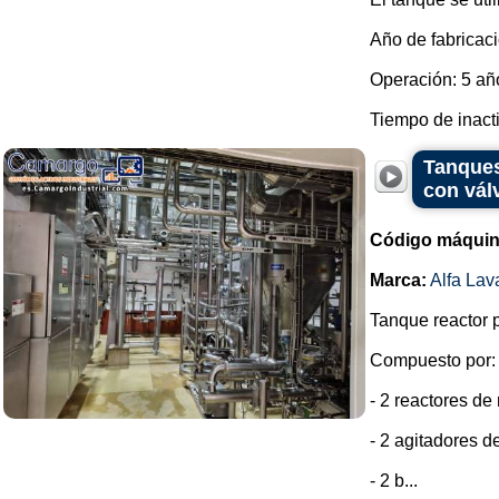
Año de fabricaci
Operación: 5 añ
Tiempo de inactiv
Tanques
con vál
Código máquin
Marca:
Alfa Lav
Tanque reactor p
Compuesto por:
- 2 reactores d
- 2 agitadores d
- 2 b...