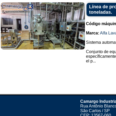
Línea de pr
toneladas.
Código máquin
Marca:
Alfa Lav
Sistema automati
Conjunto de equ
específicamente
el p...
Camargo Industria
Rua Antônio Blanco
São Carlos / SP
CEP: 13567-060