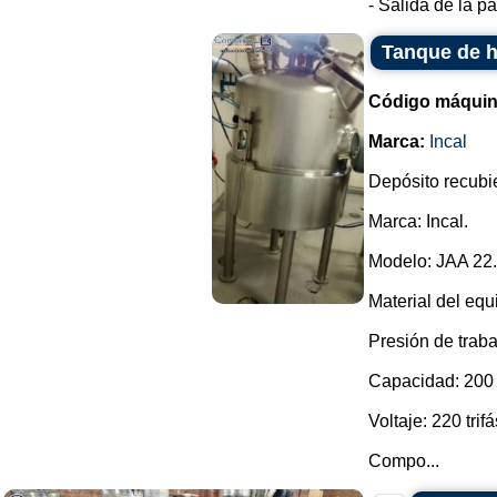
- Salida de la par
Tanque de h
Código máquin
Marca:
Incal
Depósito recubie
Marca: Incal.
Modelo: JAA 22.
Material del equ
Presión de traba
Capacidad: 200 l
Voltaje: 220 trifá
Compo...