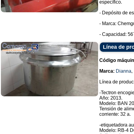
específico.
- Depósito de es
- Marca: Chemg
- Capacidad: 567
Línea de pr
Código máquin
Marca:
Dianna
,
Línea de produc
-Tectron encogie
Año: 2013.
Modelo: BAN 20
Tensión de alim
corriente: 32 a.
-etiquetadora au
Modelo: RB-4 D