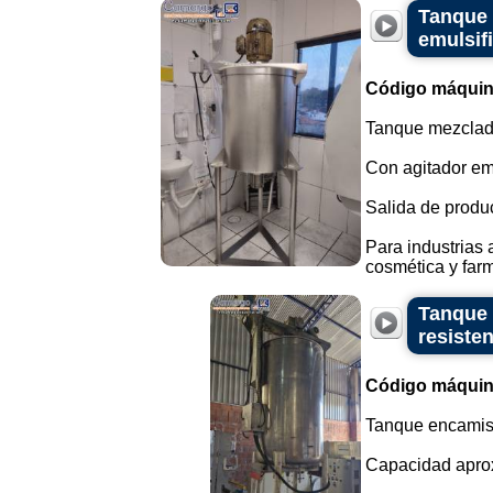
Tanque 
emulsif
Código máquin
Tanque mezclado
Con agitador e
Salida de product
Para industrias
cosmética y farm
Tanque 
resisten
Código máquin
Tanque encamisa
Capacidad aprox