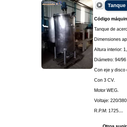
Tanque 
Código máquin
Tanque de acero 
Dimensiones ap
Altura interior: 
Diámetro: 94/96 
Con eje y disco 
Con 3 CV.
Motor WEG.
Voltaje: 220/380
R.P.M: 1725....
Otros sugir