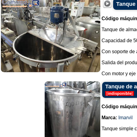
Tanque 
Código máquin
Tanque de almac
Capacidad de 500
Con soporte de 
Salida del produ
Con motor y eje d
Tanque de a
[
indisponible
]
Código máquin
Marca:
Imarvil
Tanque simple c