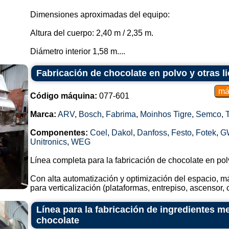
Dimensiones aproximadas del equipo:
Altura del cuerpo: 2,40 m / 2,35 m.
Diámetro interior 1,58 m....
Fabricación de chocolate en polvo y otras l
Código máquina:
077-601
Marca:
ARV
,
Bosch
,
Fabrima
,
Moinhos Tigre
,
Semco
,
Componentes:
Coel
,
Dakol
,
Danfoss
,
Festo
,
Fotek
,
G
Unitronics
,
WEG
Línea completa para la fabricación de chocolate en polv
Con alta automatización y optimización del espacio, 
para verticalización (plataformas, entrepiso, ascensor, c
Línea para la fabricación de ingredientes m
chocolate