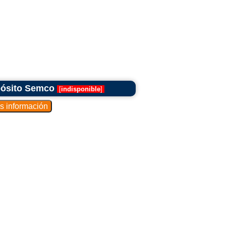
pósito Semco
[
indisponible
]