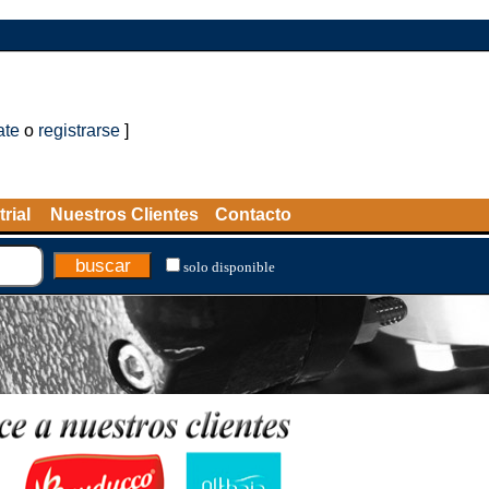
ate
o
registrarse
]
rial
Nuestros Clientes
Contacto
solo disponible