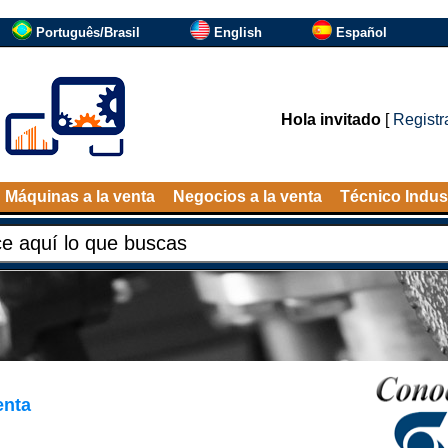
Português/Brasil
English
Español
Hola invitado
[
Registr
Máquinas a la venta
Negocios a la venta
Técnico Indust
enta