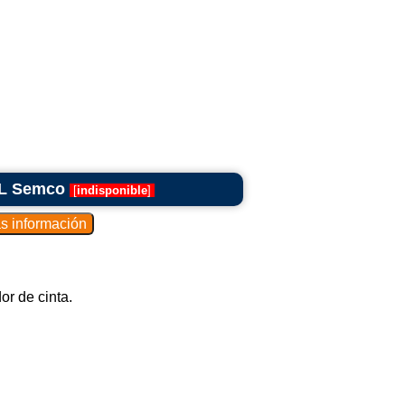
 L Semco
[
indisponible
]
or de cinta.