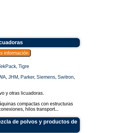
icuadoras
TekPack
,
Tigre
WA
,
JHM
,
Parker
,
Siemens
,
Switron
,
o y otras licuadoras.
máquinas compactas con estructuras
onexiones, hilos transport...
ezcla de polvos y productos de