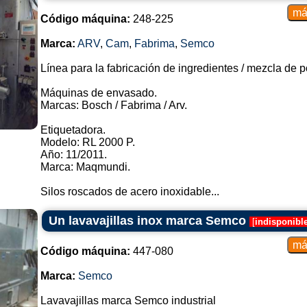
Código máquina:
248-225
Marca:
ARV
,
Cam
,
Fabrima
,
Semco
Línea para la fabricación de ingredientes / mezcla de 
Máquinas de envasado.
Marcas: Bosch / Fabrima / Arv.
Etiquetadora.
Modelo: RL 2000 P.
Año: 11/2011.
Marca: Maqmundi.
Silos roscados de acero inoxidable...
Un lavavajillas inox marca Semco
[
indisponibl
Código máquina:
447-080
Marca:
Semco
Lavavajillas marca Semco industrial