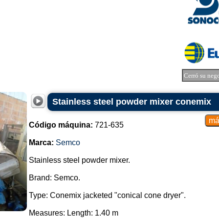
Cerró su neg
Stainless steel powder mixer conemix
Código máquina:
721-635
Marca:
Semco
Stainless steel powder mixer.
Brand: Semco.
Type: Conemix jacketed "conical cone dryer".
Measures: Length: 1.40 m