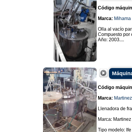
Código máquin
Marca:
Mihama 
Olla al vacío pa
Compuesto por o
Año: 2003....
Máquina
Código máquin
Marca:
Martine
Llenadora de fr
Marca: Martinez
Tipo modelo: Ife