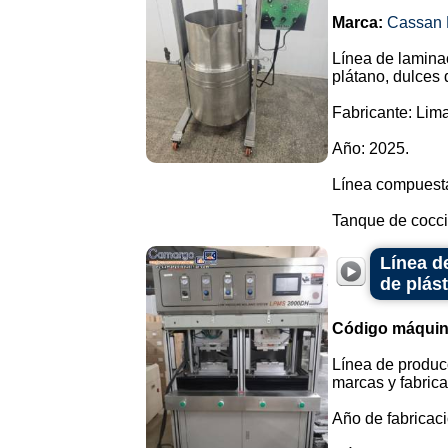
Marca:
Cassan 
Línea de laminac
plátano, dulces 
Fabricante: Lim
Año: 2025.
Línea compuesta
Tanque de cocció
Línea d
de plást
Código máquin
Línea de producc
marcas y fabrica
Año de fabricaci