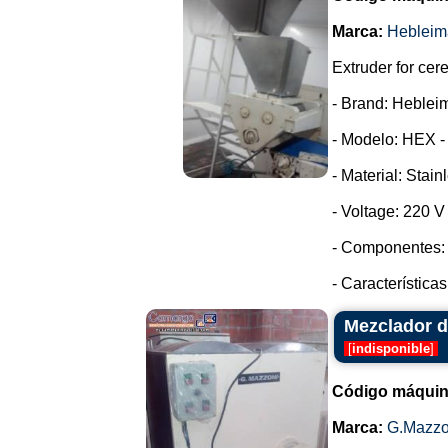
Marca:
Hebleim
Extruder for cer
- Brand: Heblei
- Modelo: HEX -
- Material: Stain
- Voltage: 220 
- Componentes: 
- Características
Mezclador d
[
indisponible
]
Código máquin
Marca:
G.Mazzo