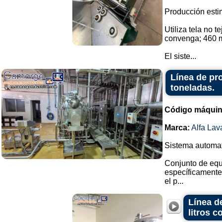
Producción esti
Utiliza tela no 
convenga; 460 
El siste...
Línea de pr
toneladas.
Código máquin
Marca:
Alfa Lav
Sistema automati
Conjunto de equ
específicamente
el p...
Línea d
litros 