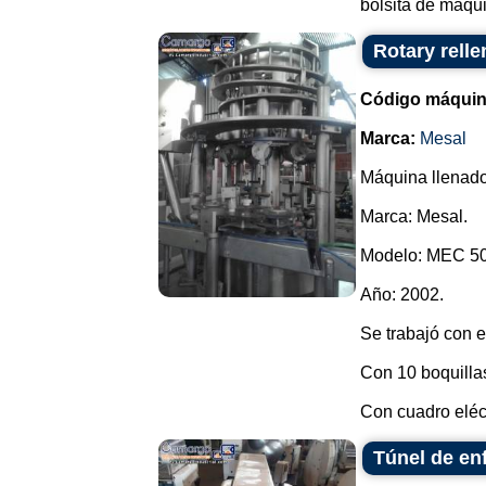
bolsita de máqui.
Rotary relle
Código máquin
Marca:
Mesal
Máquina llenador
Marca: Mesal.
Modelo: MEC 50
Año: 2002.
Se trabajó con 
Con 10 boquillas,
Con cuadro eléct
Túnel de en