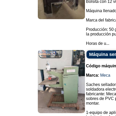
Bolsita con 12 v
Máquina llenador
Marca del fabri
Producción: 50 g
la producción p
Horas de u...
Máquina sem
Código máquin
Marca:
Meca
Saches sellador
soldadora electr
fabricante: Meca
sobres de PVC pa
montar.
1-equipo de apli