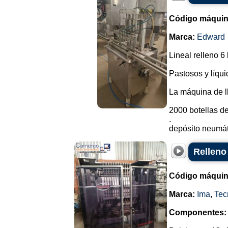
Código máquin
Marca:
Edward
Lineal relleno 6
Pastosos y líqui
La máquina de l
2000 botellas de
.
depósito neumáti
Relleno
Código máquin
Marca:
Ima
,
Tec
Componentes: