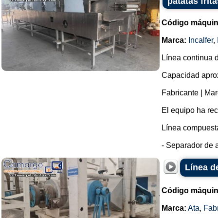
patatas frit
Código máquin
Marca:
Incalfer
,
Línea continua d
Capacidad aprox
Fabricante | Mar
El equipo ha re
Línea compuesta
- Separador de a
Línea d
Código máquin
Marca:
Ata
,
Fab