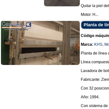
Quitar la piel d
Motor: H...
Planta de l
Código máquin
Marca:
KHS
,
Mo
Planta de línea 
Línea compuesta
Lavadora de bot
Fabricante: Zie
Con 32 posicion
Año: 1994.
Con sistema de 