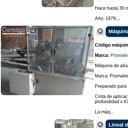
Hace hasta 30 m
Año: 1979....
Máquina
Código máquin
Marca:
Promale
Máquina de abani
Marca: Promaler
Preparado para 
Cinta de aplica
profundidad x 6
La máq...
Lineal 