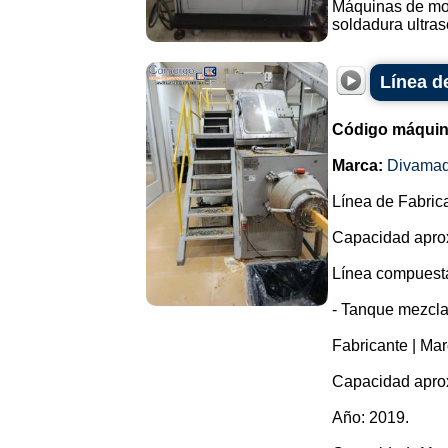
Máquinas de mold
soldadura ultrasó
Línea d
Código máquin
Marca:
Divama
Línea de Fabric
Capacidad aprox
Línea compuesta
- Tanque mezcla
Fabricante | Ma
Capacidad aprox
Año: 2019.