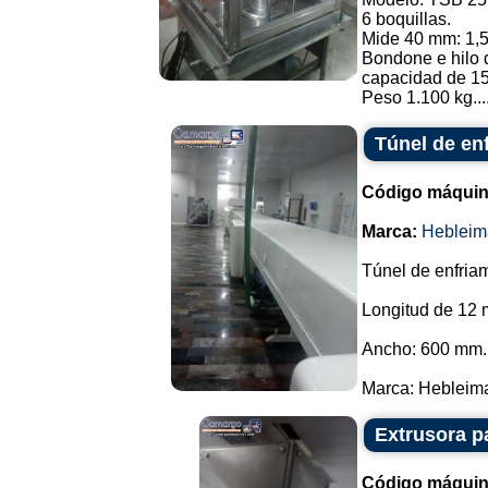
6 boquillas.
Mide 40 mm: 1,5
Bondone e hilo d
capacidad de 15
Peso 1.100 kg...
Túnel de en
Código máquin
Marca:
Hebleim
Túnel de enfriam
Longitud de 12 
Ancho: 600 mm.
Marca: Hebleimar
Extrusora p
Código máquin