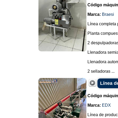
Código máquin
Marca:
Braesi
Línea completa p
Planta compuest
2 despulpadoras
Llenadora semia
Llenadora autom
2 selladoras ...
Línea d
Código máquin
Marca:
EDX
Línea de producc