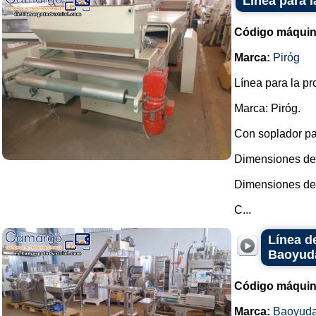
Línea para 
Código máquin
Marca:
Piróg
Línea para la p
Marca: Piróg.
Con soplador pa
Dimensiones de l
Dimensiones de 
C...
Línea d
Baoyud
Código máquin
Marca:
Baoyud