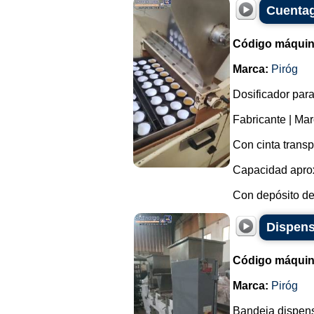
Cuentag
Código máquin
Marca:
Piróg
Dosificador par
Fabricante | Mar
Con cinta trans
Capacidad aprox
Con depósito de
Dispens
Código máquin
Marca:
Piróg
Bandeja dispens