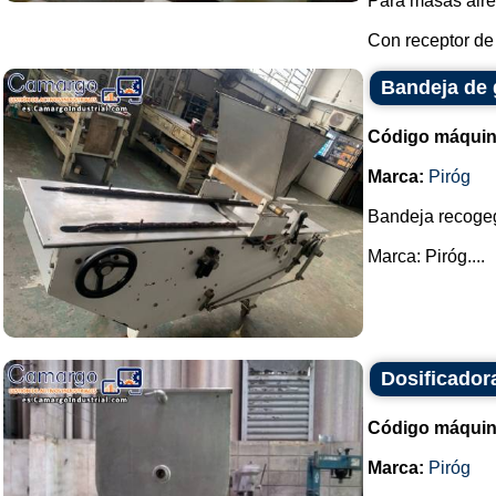
Para masas aire
Con receptor de 
Bandeja de 
Código máquin
Marca:
Piróg
Bandeja recogeg
Marca: Piróg....
Dosificador
Código máquin
Marca:
Piróg