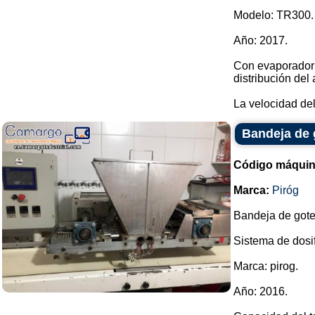
Modelo: TR300.
Año: 2017.
Con evaporador y
distribución del 
La velocidad del 
Bandeja de 
Código máquin
Marca:
Piróg
Bandeja de got
Sistema de dosif
Marca: pirog.
Año: 2016.