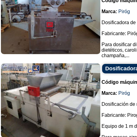
Código máquin
Marca:
Piróg
Dosificadora de 
Fabricante: Piró
Para dosificar d
dietéticos, caro
champaña,...
Dosificadora
Código máquin
Marca:
Piróg
Dosificación de 
Fabricante: Piro
Equipo de 1 m d