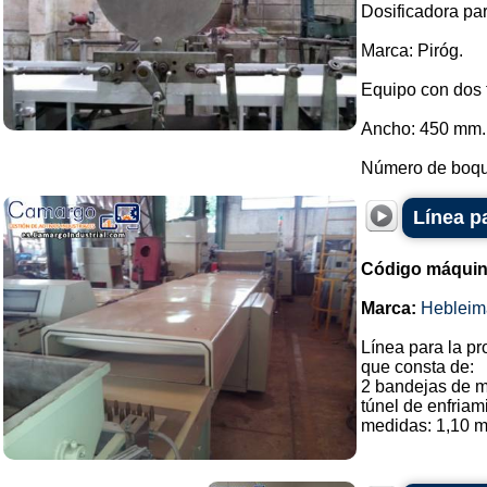
Dosificadora pa
Marca: Piróg.
Equipo con dos t
Ancho: 450 mm.
Número de boquil
Línea p
Código máquin
Marca:
Hebleim
Línea para la pr
que consta de:
2 bandejas de 
túnel de enfriam
medidas: 1,10 m 