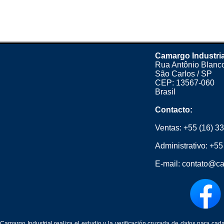
Camargo Industria
Rua Antônio Blanco
São Carlos / SP
CEP: 13567-060
Brasil
Contacto:
Ventas:
+55 (16) 3
Administrativo:
+55
E-mail:
contato@ca
Camargo Industrial realiza el estudio y la verificación cruzada de datos para c