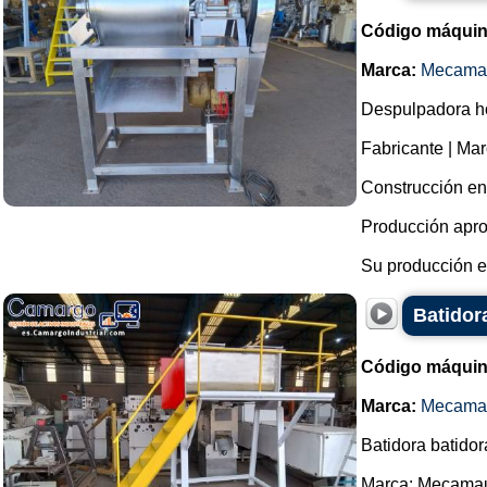
Código máquin
Marca:
Mecama
Despulpadora ho
Fabricante | M
Construcción en 
Producción apro
Su producción es
Batidor
Código máquin
Marca:
Mecama
Batidora batidor
Marca: Mecama