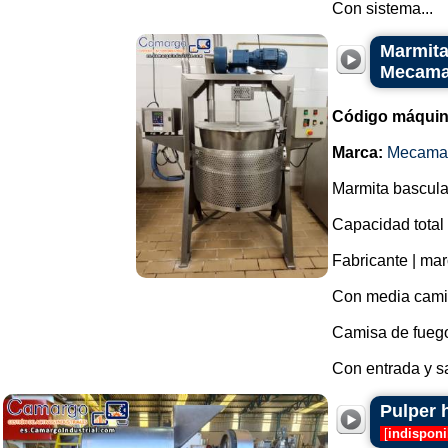
Con sistema...
Marmita
Mecam
Código máquin
Marca:
Mecama
Marmita bascula
Capacidad total 
Fabricante | ma
Con media cami
Camisa de fuego 
Con entrada y sal
Pulper 
[
indisponi