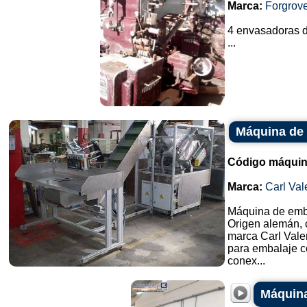
Marca:
Forgrov
4 envasadoras d
...
Máquina de 
Código máquin
Marca:
Carl Val
Máquina de emba
Origen alemán, 
marca Carl Vale
para embalaje 
conex...
Máquina