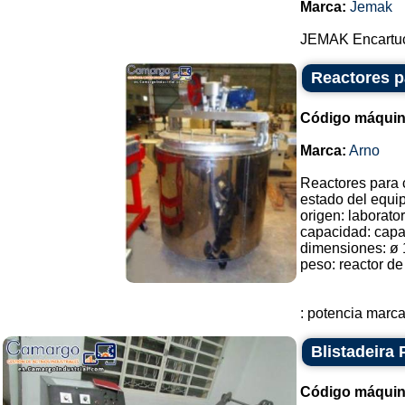
Marca:
Jemak
JEMAK Encartuc
Reactores p
Código máquin
Marca:
Arno
Reactores para
estado del equip
origen: laborator
capacidad: capa
dimensiones: ø
peso: reactor d
: potencia marca 
Blistadeira
Código máquin