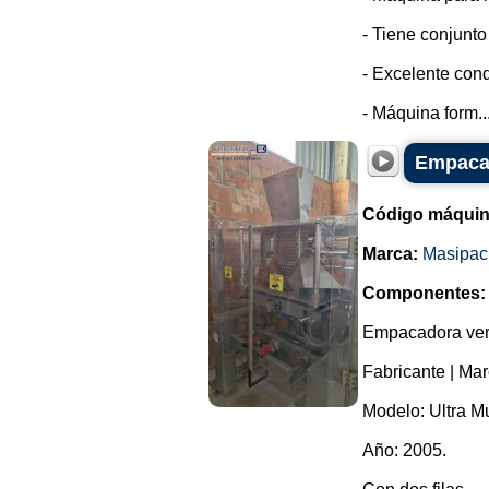
- Tiene conjunto
- Excelente cond
- Máquina form..
Empacad
Código máquin
Marca:
Masipac
Componentes:
Empacadora vert
Fabricante | Ma
Modelo: Ultra Mu
Año: 2005.