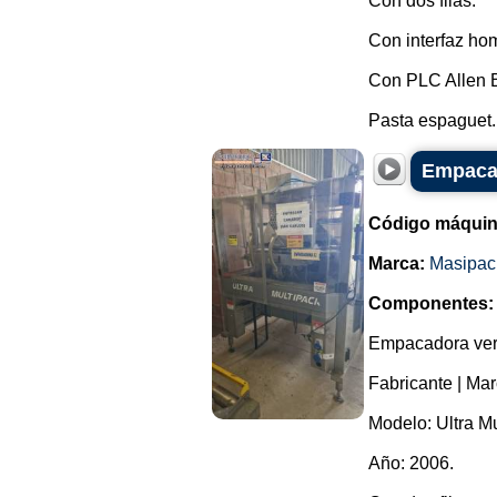
Con dos filas.
Con interfaz ho
Con PLC Allen B
Pasta espaguet..
Empacad
Código máquin
Marca:
Masipac
Componentes:
Empacadora vert
Fabricante | Ma
Modelo: Ultra Mu
Año: 2006.