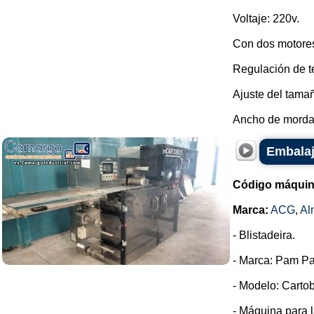
Voltaje: 220v.
Con dos motores
Regulación de te
Ajuste del tama
Ancho de mordaz
Embalaj
Código máquin
Marca:
ACG
,
Al
- Blistadeira.
- Marca: Pam Pa
- Modelo: Cartob
- Máquina para l