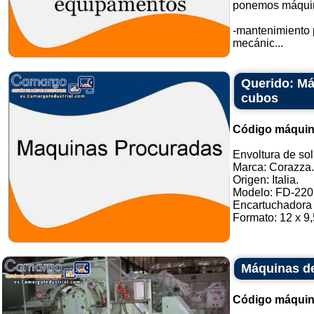
ponemos máquina
-mantenimiento p
mecánic...
Querido: Má
cubos
Código máquin
Envoltura de sol
Marca: Corazza.
Origen: Italia.
Modelo: FD-220 
Encartuchadora 
Formato: 12 x 9,5
Máquinas d
Código máquin