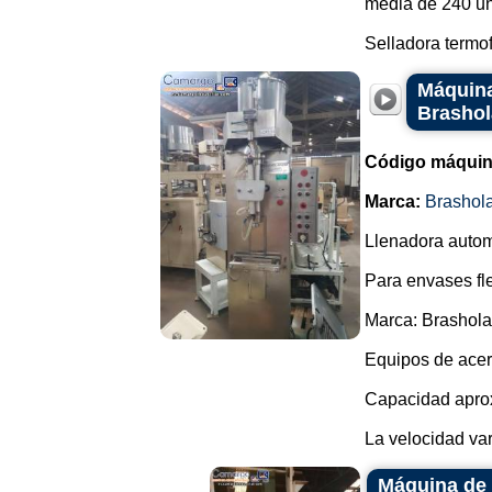
media de 240 un
Selladora termof.
Máquina
Brasho
Código máquin
Marca:
Brashol
Llenadora autom
Para envases fle
Marca: Brashol
Equipos de acer
Capacidad aprox
La velocidad var
Máquina de