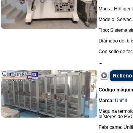
Marca: Höfliger 
Modelo: Servac 
Tipo: Sistema s
Diámetro del blí
Con sello de fe
...
Relleno
Código máquin
Marca:
Unifill
Máquina termofo
blísteres de PVC
Fabricante: Unifi