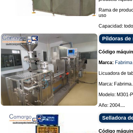
Rama de producc
uso
Capacidad: todos
Píldoras de
Código máquin
Marca:
Fabrima
Licuadora de tab
Marca: Fabrima.
Modelo: M301-
Año: 2004....
Selladora de
Código máquin