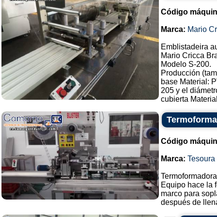
Código máquin
Marca:
Mario Cr
Emblistadeira a
Mario Cricca Br
Modelo S-200.
Producción (tam
base Material:
205 y el diámet
cubierta Material
Termoformad
Código máquin
Marca:
Tesoura
Termoformadora 
Equipo hace la f
marco para sopl
después de llena