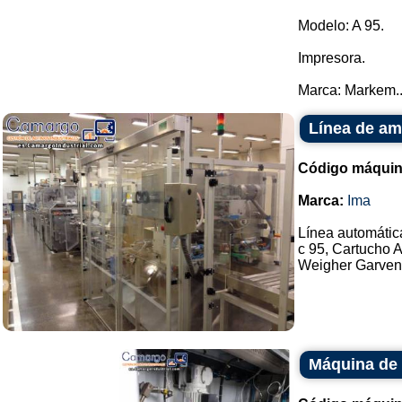
Modelo: A 95.
Impresora.
Marca: Markem..
Línea de am
Código máquin
Marca:
Ima
Línea automátic
c 95, Cartucho 
Weigher Garvens
Máquina de e