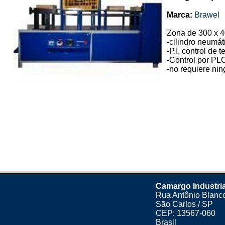
Marca:
Brawel
Zona de 300 x 4
-cilindro neumát
-P.I. control de
-Control por PL
-no requiere ning
Camargo Industria
Rua Antônio Blanco
São Carlos / SP
CEP: 13567-060
Brasil