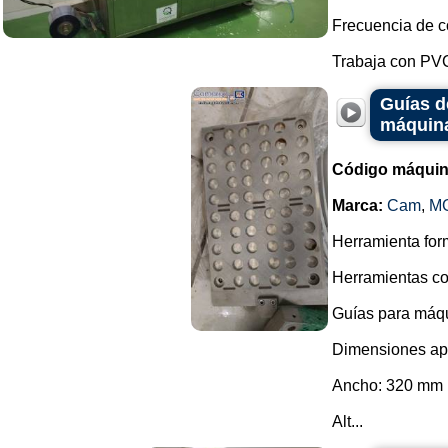
Frecuencia de co
Trabaja con PVC 
Guías d
máquin
Código máquin
Marca:
Cam
,
MG
Herramienta form
Herramientas cor
Guías para máqu
Dimensiones apr
Ancho: 320 mm
Alt...