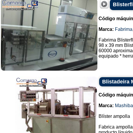
Blister
Código máquin
Marca:
Fabrima
Fabrima Blisterf
98 x 39 mm Blis
60000 aproximad
equipado * herra
Blistadeira
Código máquin
Marca:
Mashiba
Blíster ampolla
Fabrica ampollas
producto líquido