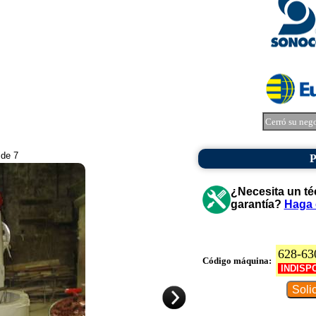
Cerró su neg
 de 7
P
¿Necesita un té
garantía?
Haga 
628-63
Código máquina:
INDISP