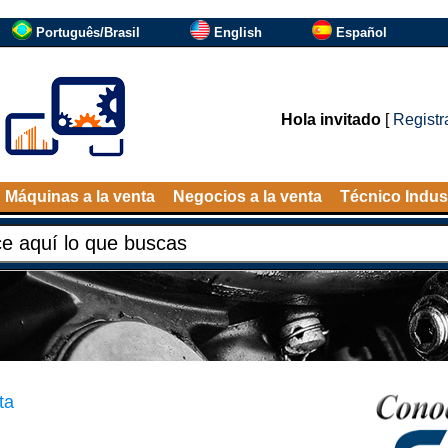
Português/Brasil
English
Español
Hola invitado
[
Registr
Máquinas a la venta
Negocios a la venta
Técnico Indust
ta