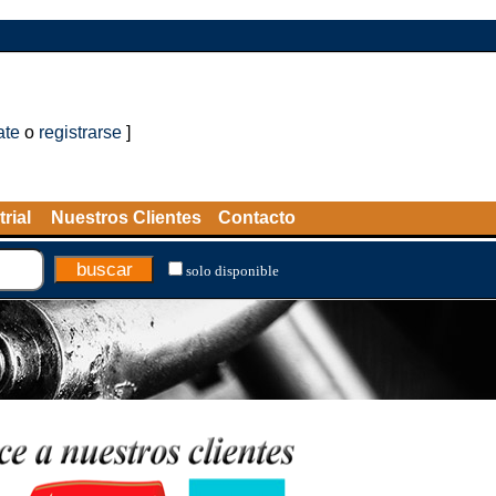
ate
o
registrarse
]
rial
Nuestros Clientes
Contacto
solo disponible