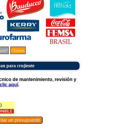
ocio?
Clientes
an para crujiente
cnico de mantenimiento, revisión y
clic aquí
.
0
ONIBLE