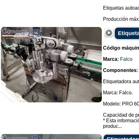
Etiquetas autoad
Producción máxi
Etiqueta
Código máquin
Marca:
Falco
Componentes:
Etiquetadora aut
Marca: Falco.
Modelo: PRO 60
Capacidad de pr
* Esta informaci
produc...