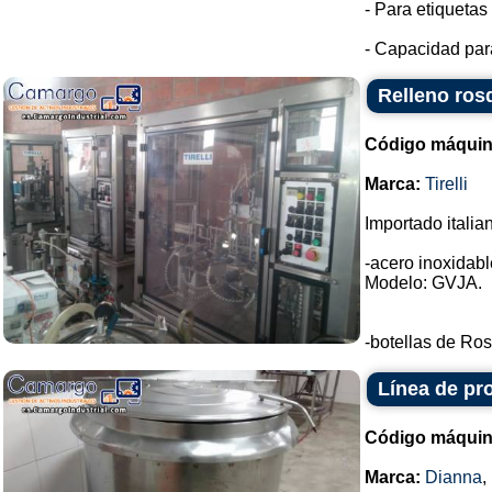
- Para etiqueta
- Capacidad para
Relleno rosq
Código máquin
Marca:
Tirelli
Importado italia
-acero inoxidable
Modelo: GVJA.
-botellas de Ros
Línea de pr
Código máquin
Marca:
Dianna
,