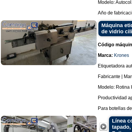
Modelo: Autocol
Año de fabricaci
Máquina eti
de vidrio cil
Código máquin
Marca:
Krones
Etiquetadora aut
Fabricante | Mar
Modelo: Rotina I
Productividad a
Para botellas de
Línea c
tapado,