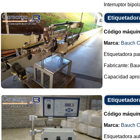
Interruptor bipola
Etiquetador
Código máquin
Marca:
Bauch 
Etiquetadora par
Fabricante: Ba
Capacidad aprox
Etiquetado
Código máquin
Marca:
Bauch 
Etiquetadora aut