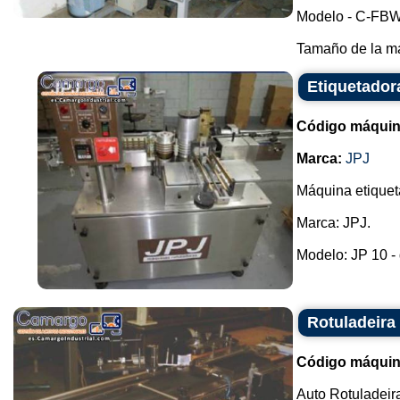
Modelo - C-FBW
Tamaño de la má
Etiquetador
Código máquin
Marca:
JPJ
Máquina etiquet
Marca: JPJ.
Modelo: JP 10 - q
Rotuladeira
Código máquin
Auto Rotuladeir