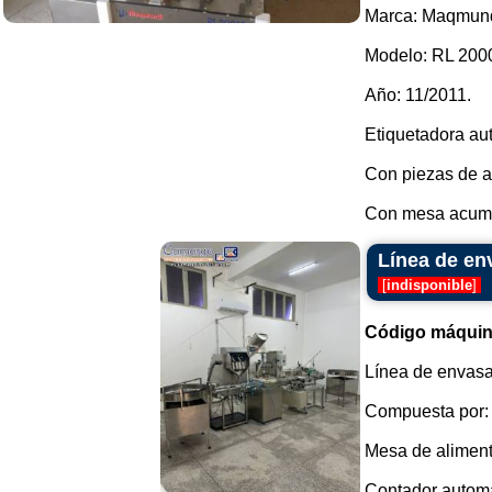
Marca: Maqmund
Modelo: RL 200
Año: 11/2011.
Etiquetadora aut
Con piezas de a
Con mesa acumula
Línea de en
[
indisponible
]
Código máquin
Línea de envasa
Compuesta por:
Mesa de aliment
Contador automá