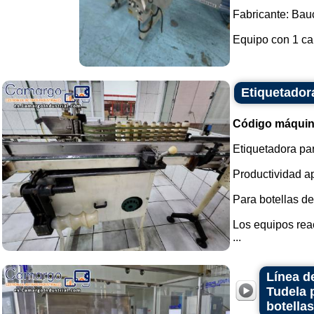
Fabricante: Ba
Equipo con 1 cab
Etiquetadora
Código máquin
Etiquetadora par
Productividad a
Para botellas de
Los equipos reac
...
Línea d
Tudela 
botella